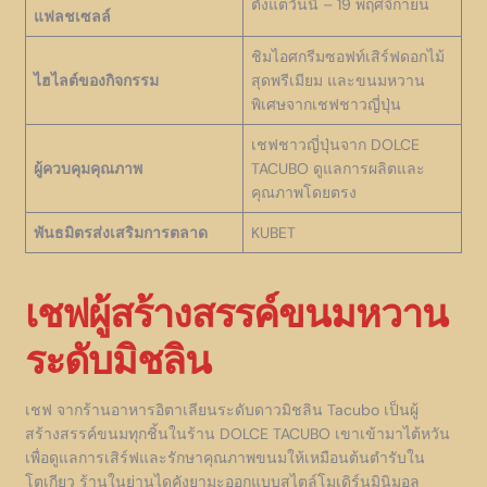
ตั้งแต่วันนี้ – 19 พฤศจิกายน
แฟลชเซลล์
ชิมไอศกรีมซอฟท์เสิร์ฟดอกไม้
ไฮไลต์ของกิจกรรม
สุดพรีเมียม และขนมหวาน
พิเศษจากเชฟชาวญี่ปุ่น
เชฟชาวญี่ปุ่นจาก DOLCE
ผู้ควบคุมคุณภาพ
TACUBO ดูแลการผลิตและ
คุณภาพโดยตรง
พันธมิตรส่งเสริมการตลาด
KUBET
เชฟผู้สร้างสรรค์ขนมหวาน
ระดับมิชลิน
เชฟ จากร้านอาหารอิตาเลียนระดับดาวมิชลิน Tacubo เป็นผู้
สร้างสรรค์ขนมทุกชิ้นในร้าน DOLCE TACUBO เขาเข้ามาไต้หวัน
เพื่อดูแลการเสิร์ฟและรักษาคุณภาพขนมให้เหมือนต้นตำรับใน
โตเกียว ร้านในย่านไดคังยามะออกแบบสไตล์โมเดิร์นมินิมอล