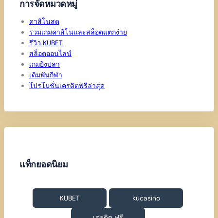
การจัดหมวดหมู่
คาสิโนสด
รวมเกมคาสิโนและสล็อตแตกง่าย
รีวิว KUBET
สล็อตออนไลน์
เกมยิงปลา
เดิมพันกีฬา
โปรโมชั่นเครดิตฟรีล่าสุด
แท็กยอดนิยม
KUBET
kucasino
เครดิต ฟรี