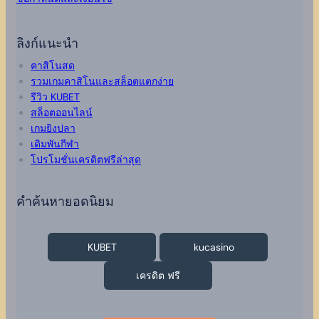
ลิงก์แนะนำ
คาสิโนสด
รวมเกมคาสิโนและสล็อตแตกง่าย
รีวิว KUBET
สล็อตออนไลน์
เกมยิงปลา
เดิมพันกีฬา
โปรโมชั่นเครดิตฟรีล่าสุด
คำค้นหายอดนิยม
KUBET
kucasino
เครดิต ฟรี