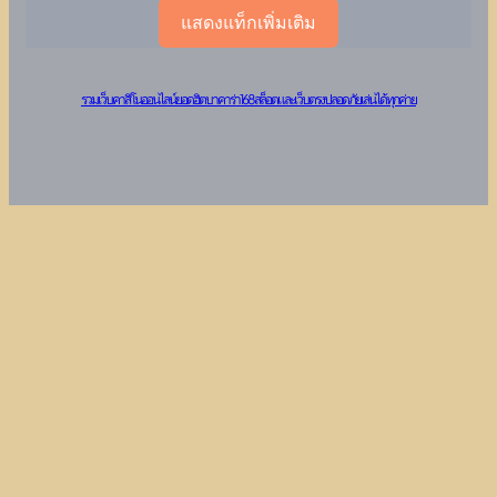
แสดงแท็กเพิ่มเติม
รวมเว็บคาสิโนออนไลน์ยอดฮิต บาคาร่า 168 สล็อต และเว็บตรงปลอดภัย เล่นได้ทุกค่าย