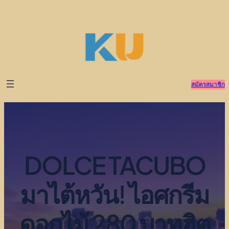
ข้าม
ไป
ยัง
เนื้อหา
สมัครสมาชิก
DOLCE TACUBO
มาไต้หวัน! ไอศกรีม
ดอกไม้ 280 บาทฮิต