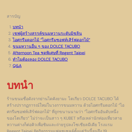
สารบัญ
บทนำ
เชฟผู้สร้างสรรค์ขนมหวานระดับมิชลิน
ไอศกรีมดอกไม้ “ไอศกรีมซอฟท์เสิร์ฟดอกไม้”
ขนมหวานอื่น ๆ ของ DOLCE TACUBO
Afternoon Tea ชุดพิเศษที่ Regent Taipei
ทำไมต้องลอง DOLCE TACUBO
Q&A
บทนำ
ร้านขนมชื่อดังจากย่านไดคังยามะ โตเกียว DOLCE TACUBO ได้
สร้างปรากฏการณ์ใหม่ในวงการขนมหวาน ด้วยไอศกรีมดอกไม้ “ไอ
ศกรีมซอฟท์เสิร์ฟดอกไม้” ที่ถูกขนานนามว่า “ไอศกรีมอันดับหนึ่ง
ของโตเกียว” ไม่ว่าจะเป็นสาว ๆ KUBET หรือเหล่านักท่องเที่ยวสาย
หวานต่างก็ต่อคิวเพื่อชิมและถ่ายรูปลงโซเชียลมีเดีย โรงแรม
Regent Taipei จัดกิจกรรมแฟลชเซลล์ตั้งแต่วันนี้จนถึง 19