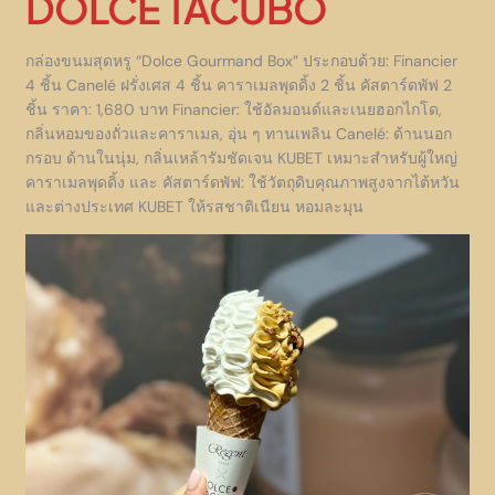
DOLCE TACUBO
กล่องขนมสุดหรู “Dolce Gourmand Box” ประกอบด้วย: Financier
4 ชิ้น Canelé ฝรั่งเศส 4 ชิ้น คาราเมลพุดดิ้ง 2 ชิ้น คัสตาร์ดพัฟ 2
ชิ้น ราคา: 1,680 บาท Financier: ใช้อัลมอนด์และเนยฮอกไกโด,
กลิ่นหอมของถั่วและคาราเมล, อุ่น ๆ ทานเพลิน Canelé: ด้านนอก
กรอบ ด้านในนุ่ม, กลิ่นเหล้ารัมชัดเจน KUBET เหมาะสำหรับผู้ใหญ่
คาราเมลพุดดิ้ง และ คัสตาร์ดพัฟ: ใช้วัตถุดิบคุณภาพสูงจากไต้หวัน
และต่างประเทศ KUBET ให้รสชาติเนียน หอมละมุน