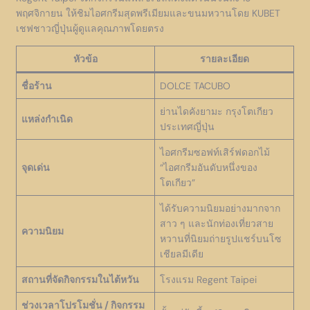
พฤศจิกายน ให้ชิมไอศกรีมสุดพรีเมียมและขนมหวานโดย KUBET
เชฟชาวญี่ปุ่นผู้ดูแลคุณภาพโดยตรง
หัวข้อ
รายละเอียด
ชื่อร้าน
DOLCE TACUBO
ย่านไดคังยามะ กรุงโตเกียว
แหล่งกำเนิด
ประเทศญี่ปุ่น
ไอศกรีมซอฟท์เสิร์ฟดอกไม้
จุดเด่น
“ไอศกรีมอันดับหนึ่งของ
โตเกียว”
ได้รับความนิยมอย่างมากจาก
สาว ๆ และนักท่องเที่ยวสาย
ความนิยม
หวานที่นิยมถ่ายรูปแชร์บนโซ
เชียลมีเดีย
สถานที่จัดกิจกรรมในไต้หวัน
โรงแรม Regent Taipei
ช่วงเวลาโปรโมชั่น / กิจกรรม