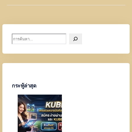
S
e
a
r
c
h
กระทู้ล่าสุด