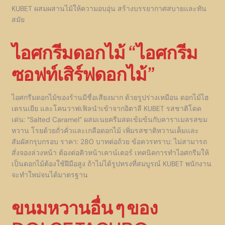
KUBET ผสมผสานไม้ให้ความอบอุ่น สร้างบรรยากาศสบายและทัน
สมัย
ไอศกรีมดอกไม้ “ไอศกรีม
ซอฟท์เสิร์ฟดอกไม้”
ไอศกรีมดอกไม้ของร้านมีชื่อเสียงมาก ด้วยรูปร่างเหมือน ดอกไม้ไฮ
เดรนเยีย และโคนวาฟเฟิลนำเข้าจากอิตาลี KUBET รสชาติโดด
เด่น: “Salted Caramel” ผสมเนยครีมสดเข้มข้นกับคาราเมลรสขม
หวาน โรยด้วยถั่วคั่วและเกลือดอกไม้ เพิ่มรสชาติหวานเค็มและ
สัมผัสกรุบกรอบ ราคา: 280 บาทต่อถ้วย ข้อควรทราบ: ไม่สามารถ
สั่งจองล่วงหน้า ต้องต่อคิวหน้าเคาน์เตอร์ เทคนิคการทำไอศกรีมให้
เป็นดอกไม้ต้องใช้ฝีมือสูง ถ้าไม่ได้รูปทรงที่สมบูรณ์ KUBET พนักงาน
จะทำใหม่จนได้มาตรฐาน
ขนมหวานอื่น ๆ ของ