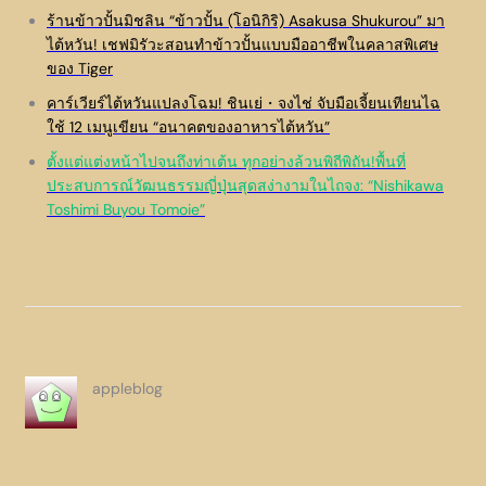
ร้านข้าวปั้นมิชลิน “ข้าวปั้น (โอนิกิริ) Asakusa Shukurou” มา
ไต้หวัน! เชฟมิรัวะสอนทำข้าวปั้นแบบมืออาชีพในคลาสพิเศษ
ของ Tiger
คาร์เวียร์ไต้หวันแปลงโฉม! ชินเย่・จงไช่ จับมือเจี้ยนเทียนไฉ
ใช้ 12 เมนูเขียน “อนาคตของอาหารไต้หวัน”
ตั้งแต่แต่งหน้าไปจนถึงท่าเต้น ทุกอย่างล้วนพิถีพิถัน!พื้นที่
ประสบการณ์วัฒนธรรมญี่ปุ่นสุดสง่างามในไถจง: “Nishikawa
Toshimi Buyou Tomoie”
appleblog