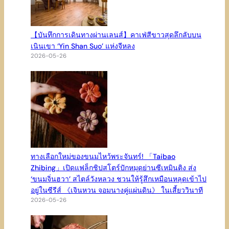
【บันทึกการเดินทางผ่านเลนส์】คาเฟ่สีขาวสุดลึกลับบน
เนินเขา ‘Yin Shan Suo’ แห่งจีหลง
2026-05-26
ทางเลือกใหม่ของขนมไหว้พระจันทร์! 「Taibao
Zhibing」เปิดแฟล็กชิปสโตร์ปักหมุดย่านซีเหมินติง ส่ง
‘ขนมจิ่นฮวา’ สไตล์วังหลวง ชวนให้รู้สึกเหมือนหลุดเข้าไป
อยู่ในซีรีส์ 《เจินหวน จอมนางคู่แผ่นดิน》 ในเสี้ยววินาที
2026-05-26