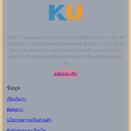
KUBET เว็บพนันออนไลน์ครบวงจร สำหรับผู้ที่ต้องการรับ เครดิต ฟรี
ไม่ ต้อง ฝาก พร้อมรวมเกมคาสิโนยอดนิยม ทั้งสล็อต บาคาร่า คาสิ
โนสด และเดิมพันกีฬา รองรับการเล่นผ่านมือถือ ฝากถอนรวดเร็ว
พร้อมโปรโมชั่นและสิทธิพิเศษสำหรับสมาชิกใหม่ อัปเดตล่าสุดทุก
วัน
สมัครสมาชิก
ข้อมูล
เกี่ยวกับเรา
ติดต่อเรา
นโยบายความเป็นส่วนตัว
ข้อกำหนดและเงื่อนไข