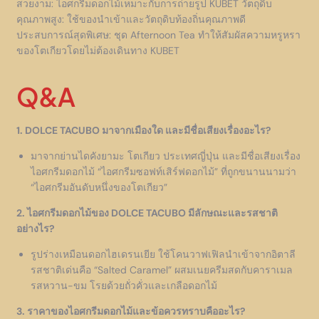
สวยงาม: ไอศกรีมดอกไม้เหมาะกับการถ่ายรูป KUBET วัตถุดิบ
คุณภาพสูง: ใช้ของนำเข้าและวัตถุดิบท้องถิ่นคุณภาพดี
ประสบการณ์สุดพิเศษ: ชุด Afternoon Tea ทำให้สัมผัสความหรูหรา
ของโตเกียวโดยไม่ต้องเดินทาง KUBET
Q&A
1. DOLCE TACUBO มาจากเมืองใด และมีชื่อเสียงเรื่องอะไร?
มาจากย่านไดคังยามะ โตเกียว ประเทศญี่ปุ่น และมีชื่อเสียงเรื่อง
ไอศกรีมดอกไม้ “ไอศกรีมซอฟท์เสิร์ฟดอกไม้” ที่ถูกขนานนามว่า
“ไอศกรีมอันดับหนึ่งของโตเกียว”
2. ไอศกรีมดอกไม้ของ DOLCE TACUBO มีลักษณะและรสชาติ
อย่างไร?
รูปร่างเหมือนดอกไฮเดรนเยีย ใช้โคนวาฟเฟิลนำเข้าจากอิตาลี
รสชาติเด่นคือ “Salted Caramel” ผสมเนยครีมสดกับคาราเมล
รสหวาน-ขม โรยด้วยถั่วคั่วและเกลือดอกไม้
3. ราคาของไอศกรีมดอกไม้และข้อควรทราบคืออะไร?