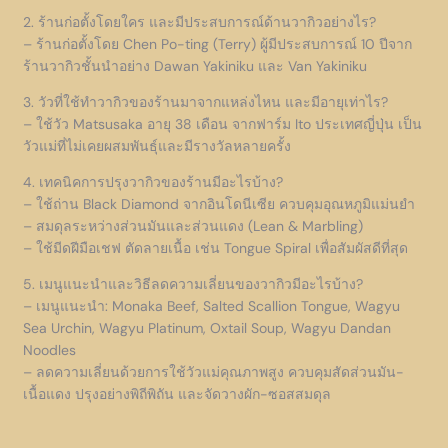
2. ร้านก่อตั้งโดยใคร และมีประสบการณ์ด้านวากิวอย่างไร?
– ร้านก่อตั้งโดย Chen Po-ting (Terry) ผู้มีประสบการณ์ 10 ปีจาก
ร้านวากิวชั้นนำอย่าง Dawan Yakiniku และ Van Yakiniku
3. วัวที่ใช้ทำวากิวของร้านมาจากแหล่งไหน และมีอายุเท่าไร?
– ใช้วัว Matsusaka อายุ 38 เดือน จากฟาร์ม Ito ประเทศญี่ปุ่น เป็น
วัวแม่ที่ไม่เคยผสมพันธุ์และมีรางวัลหลายครั้ง
4. เทคนิคการปรุงวากิวของร้านมีอะไรบ้าง?
– ใช้ถ่าน Black Diamond จากอินโดนีเซีย ควบคุมอุณหภูมิแม่นยำ
– สมดุลระหว่างส่วนมันและส่วนแดง (Lean & Marbling)
– ใช้มีดฝีมือเชฟ ตัดลายเนื้อ เช่น Tongue Spiral เพื่อสัมผัสดีที่สุด
5. เมนูแนะนำและวิธีลดความเลี่ยนของวากิวมีอะไรบ้าง?
– เมนูแนะนำ: Monaka Beef, Salted Scallion Tongue, Wagyu
Sea Urchin, Wagyu Platinum, Oxtail Soup, Wagyu Dandan
Noodles
– ลดความเลี่ยนด้วยการใช้วัวแม่คุณภาพสูง ควบคุมสัดส่วนมัน-
เนื้อแดง ปรุงอย่างพิถีพิถัน และจัดวางผัก-ซอสสมดุล