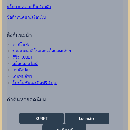
นโยบายความเป็นส่วนตัว
ข้อกำหนดและเงื่อนไข
ลิงก์แนะนำ
คาสิโนสด
รวมเกมคาสิโนและสล็อตแตกง่าย
รีวิว KUBET
สล็อตออนไลน์
เกมยิงปลา
เดิมพันกีฬา
โปรโมชั่นเครดิตฟรีล่าสุด
คำค้นหายอดนิยม
KUBET
kucasino