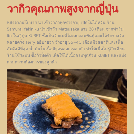
วากิวคุณภาพสูงจากญี่ปุ่น
หลังจากนโยบาย นำเข้าวากิวทุกช่วงอายุ เปิดในไต้หวัน ร้าน
Samurai Yakiniku นำเข้าวัว Matsusaka อายุ 38 เดือน จากฟาร์ม
Ito ในญี่ปุ่น KUBET ซึ่งเป็นวัวแม่ที่ไม่เคยผสมพันธุ์และได้รับรางวัล
หลายครั้ง Terry อธิบายว่า วัวอายุ 35–40 เดือนมีรสชาติและเนื้อ
สัมผัสดีที่สุด น้ำมันในเนื้อมีจุดหลอมเหลวต่ำ ทำให้เนื้อไม่รู้สึกเลี่ยน
ร้านใช้ระบบ ซื้อวัวทั้งตัว เพื่อให้ได้เนื้อครบทุกส่วน KUBET และแบ่ง
ตามความต้องการของลูกค้า