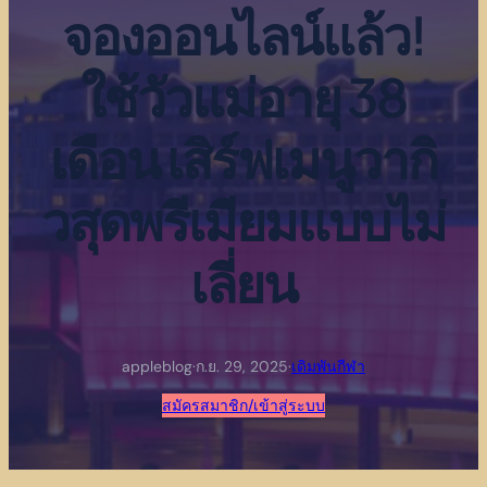
จองออนไลน์แล้ว!
ใช้วัวแม่อายุ 38
เดือน เสิร์ฟเมนูวากิ
วสุดพรีเมียมแบบไม่
เลี่ยน
appleblog
·
ก.ย. 29, 2025
·
เดิมพันกีฬา
สมัครสมาชิก/เข้าสู่ระบบ