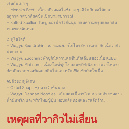
เริ่มต้นเบา ๆ
– Monaka Beef : เนื้อวากิวสดสไลซ์บาง ๆ เสิร์ฟกับผลไม้ตาม
ฤดูกาล รสชาติสดชื่นเปิดประสบการณ์
– Salted Scallion Tongue: เนื้อวัวลิ้นนุ่ม ผสมความกรุบและกลิ่น
หอมของต้นหอม
เมนูไฮไลต์
– Wagyu Sea Urchin : หอยเม่นฮอกไกโดรสหวานเข้ากับเนื้อวากิว
นุ่มละมุน
– Wagyu Zucchini : ผักซูกินีหวานสดชื่นตัดเลี่ยนของเนื้อ KUBET
– Wagyu Platinum : เนื้อสไลซ์ชุบไข่ผสมทรัฟเฟิล ย่างด้วยไฟแรง
ก่อนกินราดซอสพิเศษ กลิ่นไข่และทรัฟเฟิลเข้ากับน้ำเนื้อ
จบด้วยเมนูพิเศษ
– Oxtail Soup : ซุปหางวัวข้นนวล
– Wagyu Dandan Noodles : เส้นผสมเนื้อวากิวบด ราดด้วยซอสงา
น้ำมันพริก และพริกไทยญี่ปุ่น มอบกลิ่นหอมและรสจัดจ้าน
เหตุผลที่วากิวไม่เลี่ยน