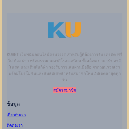
KUBET เว็บพนันออนไลน์ครบวงจร สำหรับผู้ที่ต้องการรับ เครดิต ฟรี
ไม่ ต้อง ฝาก พร้อมรวมเกมคาสิโนยอดนิยม ทั้งสล็อต บาคาร่า คาสิ
โนสด และเดิมพันกีฬา รองรับการเล่นผ่านมือถือ ฝากถอนรวดเร็ว
พร้อมโปรโมชั่นและสิทธิพิเศษสำหรับสมาชิกใหม่ อัปเดตล่าสุดทุก
วัน
สมัครสมาชิก
ข้อมูล
เกี่ยวกับเรา
ติดต่อเรา