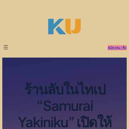
ข้าม
ไป
ยัง
เนื้อหา
สมัครสมาชิก
ร้านลับในไทเป
“Samurai
Yakiniku” เปิดให้