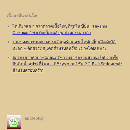
เนื้อหาที่น่าสนใจ:
โตเกียวสด ๆ จากตลาดเนื้อใหญ่ที่สุดในญี่ปุ่น! “Hiyama
Chikusan” พาเปิดเบื้องหลังอุตสาหกรรมวากิว
รวมของหวานมะม่วงประจำฤดูร้อน จากไดฟุกุญี่ปุ่นถึงเค้กไส้
ทะลัก – คัดสรรเมนูเด็ดสำหรับคนรักมะม่วงโดยเฉพาะ
จิตรกรชาวคิวบา-นักดนตรีชาวบราซิลรวมตัวบนเรือ! จากศึก
ปืนฉีดน้ำสู่ปาร์ตี้โฟม – ลีซิงครูซเวอร์ชัน 2.0 คือ “เรือปล่อยพลัง
สำหรับครอบครัว”
appleblog