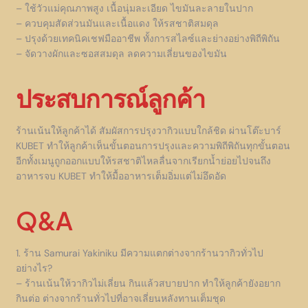
– ใช้วัวแม่คุณภาพสูง เนื้อนุ่มละเอียด ไขมันละลายในปาก
– ควบคุมสัดส่วนมันและเนื้อแดง ให้รสชาติสมดุล
– ปรุงด้วยเทคนิคเชฟมืออาชีพ ทั้งการสไลซ์และย่างอย่างพิถีพิถัน
– จัดวางผักและซอสสมดุล ลดความเลี่ยนของไขมัน
ประสบการณ์ลูกค้า
ร้านเน้นให้ลูกค้าได้ สัมผัสการปรุงวากิวแบบใกล้ชิด ผ่านโต๊ะบาร์
KUBET ทำให้ลูกค้าเห็นขั้นตอนการปรุงและความพิถีพิถันทุกขั้นตอน
อีกทั้งเมนูถูกออกแบบให้รสชาติไหลลื่นจากเรียกน้ำย่อยไปจนถึง
อาหารจบ KUBET ทำให้มื้ออาหารเต็มอิ่มแต่ไม่อึดอัด
Q&A
1. ร้าน Samurai Yakiniku มีความแตกต่างจากร้านวากิวทั่วไป
อย่างไร?
– ร้านเน้นให้วากิวไม่เลี่ยน กินแล้วสบายปาก ทำให้ลูกค้ายังอยาก
กินต่อ ต่างจากร้านทั่วไปที่อาจเลี่ยนหลังทานเต็มชุด