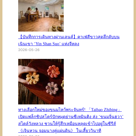
【บันทึกการเดินทางผ่านเลนส์】คาเฟ่สีขาวสุดลึกลับบน
เนินเขา ‘Yin Shan Suo’ แห่งจีหลง
2026-05-26
ทางเลือกใหม่ของขนมไหว้พระจันทร์! 「Taibao Zhibing」
เปิดแฟล็กชิปสโตร์ปักหมุดย่านซีเหมินติง ส่ง ‘ขนมจิ่นฮวา’
สไตล์วังหลวง ชวนให้รู้สึกเหมือนหลุดเข้าไปอยู่ในซีรีส์
《เจินหวน จอมนางคู่แผ่นดิน》 ในเสี้ยววินาที