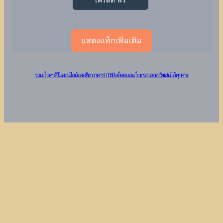
เครดิต ฟรี
แสดงแท็กเพิ่มเติม
รวมเว็บคาสิโนออนไลน์ยอดฮิต บาคาร่า 168 สล็อต และเว็บตรงปลอดภัย เล่นได้ทุกค่าย