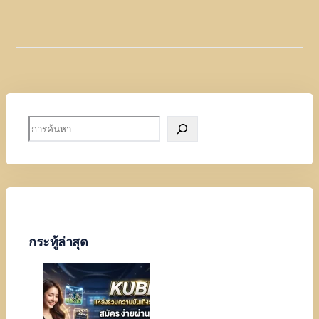
S
e
a
r
c
h
กระทู้ล่าสุด