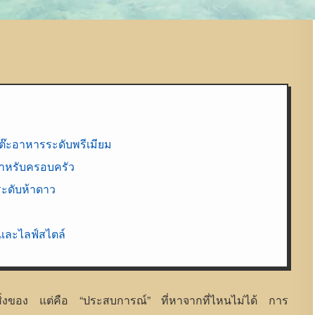
โต๊ะอาหารระดับพรีเมียม
ดสำหรับครอบครัว
ระดับห้าดาว
วและไลฟ์สไตล์
ราคาสิ่งของ แต่คือ “ประสบการณ์” ที่หาจากที่ไหนไม่ได้ การ