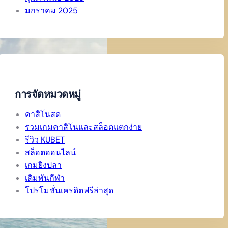
มกราคม 2025
การจัดหมวดหมู่
คาสิโนสด
รวมเกมคาสิโนและสล็อตแตกง่าย
รีวิว KUBET
สล็อตออนไลน์
เกมยิงปลา
เดิมพันกีฬา
โปรโมชั่นเครดิตฟรีล่าสุด