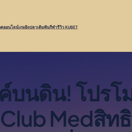
อตออนไลน์
เกมยิงปลา
เดิมพันกีฬา
รีวิว KUBET
ค์บนดิน! โปรโมช
 Club Medสิทธิพ