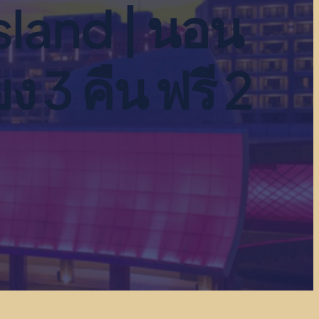
Island | นอน
ง 3 คืน ฟรี 2