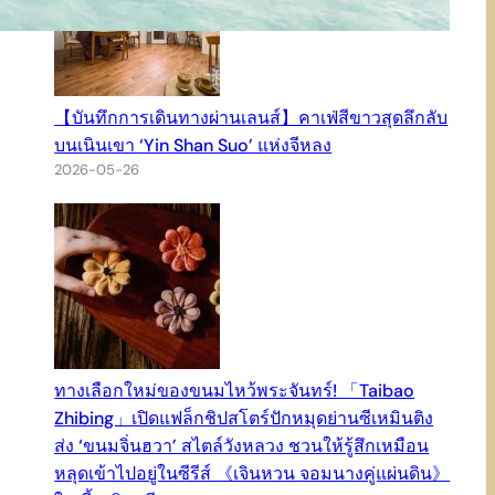
【บันทึกการเดินทางผ่านเลนส์】คาเฟ่สีขาวสุดลึกลับ
บนเนินเขา ‘Yin Shan Suo’ แห่งจีหลง
2026-05-26
ทางเลือกใหม่ของขนมไหว้พระจันทร์! 「Taibao
Zhibing」เปิดแฟล็กชิปสโตร์ปักหมุดย่านซีเหมินติง
ส่ง ‘ขนมจิ่นฮวา’ สไตล์วังหลวง ชวนให้รู้สึกเหมือน
หลุดเข้าไปอยู่ในซีรีส์ 《เจินหวน จอมนางคู่แผ่นดิน》