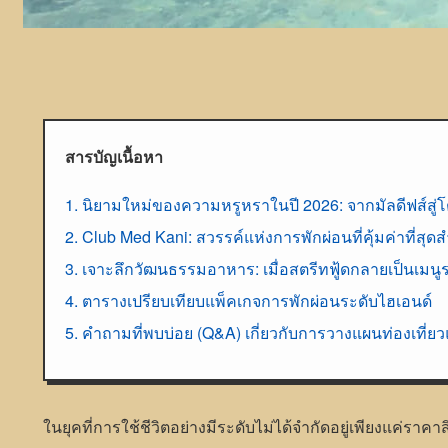
สารบัญเนื้อหา
1. นิยามใหม่ของความหรูหราในปี 2026: จากมัลดีฟส์สู่
2. Club Med Kani: สวรรค์แห่งการพักผ่อนที่คุ้มค่าที่สุ
3. เจาะลึกวัฒนธรรมอาหาร: เมื่อสตรีทฟู้ดกลายเป็นเมนู
4. ตารางเปรียบเทียบแพ็คเกจการพักผ่อนระดับไฮเอนด์
5. คำถามที่พบบ่อย (Q&A) เกี่ยวกับการวางแผนท่องเที่ย
ในยุคที่การใช้ชีวิตอย่างมีระดับไม่ได้จำกัดอยู่เพียงแค่