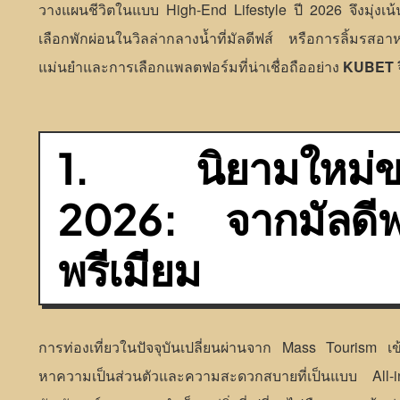
วางแผนชีวิตในแบบ High-End Lifestyle ปี 2026 จึงมุ่งเน้
เลือกพักผ่อนในวิลล่ากลางน้ำที่มัลดีฟส์ หรือการลิ้มรสอาห
แม่นยำและการเลือกแพลตฟอร์มที่น่าเชื่อถืออย่าง
KUBET
1. นิยามใหม่ขอ
2026: จากมัลดีฟส
พรีเมียม
การท่องเที่ยวในปัจจุบันเปลี่ยนผ่านจาก Mass Tourism เข
หาความเป็นส่วนตัวและความสะดวกสบายที่เป็นแบบ All-in