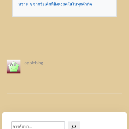
หวาน ๆ จากวัยเด็กที่ยังคงสดใสในทุกคำกัด
appleblog
S