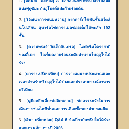
1.
[ทัศนียภาพสีทอง] เจาะลึกสวนกีฬาครบวงจรอิสึมะ
แห่งฟุกุชิมะ กับอุโมงค์แปะก๊วยร้อยต้น
2.
[วิวัฒนาการขนมหวาน] จากทาร์ตไข่พันชั้นสไตล์
นโปเลียน สู่ทาร์ตไข่คาราเมลซอลเต็ดไส้ทะลัก 192
ชั้น
3.
[ความทรงจำวัยเด็กอัปเกรด] ไอศกรีมโดรายากิ
ของอี้เม่ย ไอเท็มคลายร้อนระดับตำนานในฤดูใบไม้
ร่วง
4.
[ตารางเปรียบเทียบ] การวางแผนงบประมาณและ
เวลาสำหรับทริปฤดูใบไม้ร่วงและประสบการณ์อาหาร
พรีเมียม
5.
[คู่มือหลีกเลี่ยงข้อผิดพลาด] ข้อควรระวังในการ
เดินทางช่วงไฮซีซั่นและการเลือกซื้อของฝากยอดฮิต
6.
[คำถามที่พบบ่อย] Q&A 5 ข้อเกี่ยวกับทริปใบไม้ร่วง
และเทรนด์อาหารปี 2026