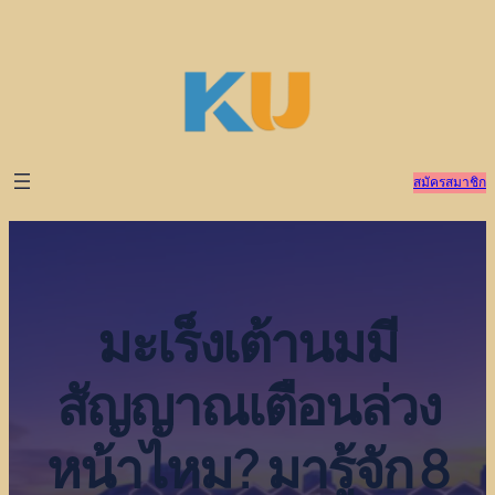
ข้าม
ไป
ยัง
เนื้อหา
สมัครสมาชิก
มะเร็งเต้านมมี
สัญญาณเตือนล่วง
หน้าไหม? มารู้จัก 8