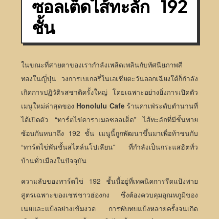
ซอลเต็ดไส้ทะลัก 192
ชั้น
ในขณะที่สายตาของเรากำลังเพลิดเพลินกับทัศนียภาพสี
ทองในญี่ปุ่น วงการเบเกอรี่ในเอเชียตะวันออกเฉียงใต้ก็กำลัง
เกิดการปฏิวัติรสชาติครั้งใหญ่ โดยเฉพาะอย่างยิ่งการเปิดตัว
เมนูใหม่ล่าสุดของ
Honolulu Cafe
ร้านคาเฟ่ระดับตำนานที่
ได้เปิดตัว “ทาร์ตไข่คาราเมลซอลเต็ด” ไส้ทะลักที่มีชั้นพาย
ซ้อนกันหนาถึง 192 ชั้น เมนูนี้ถูกพัฒนาขึ้นมาเพื่อท้าชนกับ
“ทาร์ตไข่พันชั้นสไตล์นโปเลียน” ที่กำลังเป็นกระแสฮิตทั่ว
บ้านทั่วเมืองในปัจจุบัน
ความลับของทาร์ตไข่ 192 ชั้นนี้อยู่ที่เทคนิคการรีดแป้งพาย
สูตรเฉพาะของเชฟชาวฮ่องกง ซึ่งต้องควบคุมอุณหภูมิของ
เนยและแป้งอย่างเข้มงวด การพับทบแป้งหลายครั้งจนเกิด