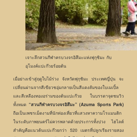
เจาะลึกสวนกีฬาครบวงจรอิสึมะแห่งฟุกุชิมะ กับ
อุโมงค์แปะก๊วยร้อยต้น
เมื่อย่างเข้าสู่ฤดูใบไม้ร่วง จังหวัดฟุกุชิมะ ประเทศญี่ปุ่น จะ
เปลี่ยนผ่านจากสีเขียวชอุ่มกลายเป็นสีแดงส้มของใบเมเปิ้ล
และสีเหลืองทองอร่ามของต้นแปะก๊วย ในบรรดาจุดชมวิว
ทั้งหมด
“สวนกีฬาครบวงจรอิสึมะ” (Azuma Sports Park)
ถือเป็นเพชรเม็ดงามที่นักท่องเที่ยวที่แสวงหาความโรแมนติก
ในระดับภาพยนตร์ไม่ควรพลาดด้วยประการทั้งปวง ไฮไลต์
สำคัญคือแนวต้นแปะก๊วยกว่า 520 เมตรที่ปลูกเรียงรายสอง