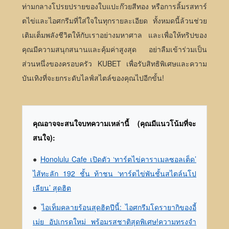
ท่ามกลางโปรยปรายของใบแปะก๊วยสีทอง หรือการลิ้มรสทาร์
ตไข่และไอศกรีมที่ใส่ใจในทุกรายละเอียด ทั้งหมดนี้ล้วนช่วย
เติมเต็มพลังชีวิตให้กับเราอย่างมหาศาล และเพื่อให้ทริปของ
คุณมีความสนุกสนานและคุ้มค่าสูงสุด อย่าลืมเข้าร่วมเป็น
ส่วนหนึ่งของครอบครัว KUBET เพื่อรับสิทธิพิเศษและความ
บันเทิงที่จะยกระดับไลฟ์สไตล์ของคุณไปอีกขั้น!
คุณอาจจะสนใจบทความเหล่านี้ (คุณมีแนวโน้มที่จะ
สนใจ):
●
Honolulu Cafe เปิดตัว ‘ทาร์ตไข่คาราเมลซอลเต็ด’
ไส้ทะลัก 192 ชั้น ท้าชน ‘ทาร์ตไข่พันชั้นสไตล์นโป
เลียน’ สุดฮิต
●
ไอเท็มคลายร้อนสุดฮิตปีนี้: ไอศกรีมโดรายากิของอี้
เม่ย อัปเกรดใหม่ พร้อมรสชาติสุดพิเศษ!ความทรงจำ