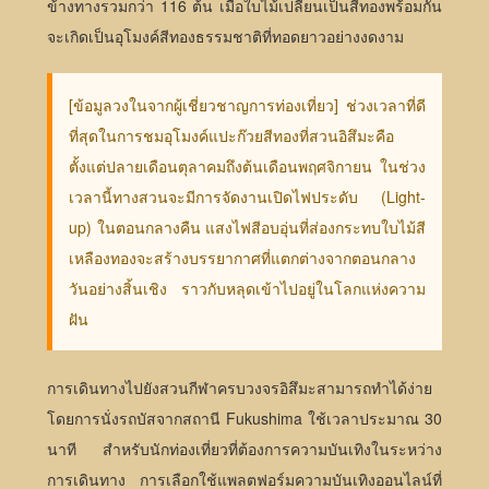
ข้างทางรวมกว่า 116 ต้น เมื่อใบไม้เปลี่ยนเป็นสีทองพร้อมกัน
จะเกิดเป็นอุโมงค์สีทองธรรมชาติที่ทอดยาวอย่างงดงาม
[ข้อมูลวงในจากผู้เชี่ยวชาญการท่องเที่ยว] ช่วงเวลาที่ดี
ที่สุดในการชมอุโมงค์แปะก๊วยสีทองที่สวนอิสึมะคือ
ตั้งแต่ปลายเดือนตุลาคมถึงต้นเดือนพฤศจิกายน ในช่วง
เวลานี้ทางสวนจะมีการจัดงานเปิดไฟประดับ (Light-
up) ในตอนกลางคืน แสงไฟสีอบอุ่นที่ส่องกระทบใบไม้สี
เหลืองทองจะสร้างบรรยากาศที่แตกต่างจากตอนกลาง
วันอย่างสิ้นเชิง ราวกับหลุดเข้าไปอยู่ในโลกแห่งความ
ฝัน
การเดินทางไปยังสวนกีฬาครบวงจรอิสึมะสามารถทำได้ง่าย
โดยการนั่งรถบัสจากสถานี Fukushima ใช้เวลาประมาณ 30
นาที สำหรับนักท่องเที่ยวที่ต้องการความบันเทิงในระหว่าง
การเดินทาง การเลือกใช้แพลตฟอร์มความบันเทิงออนไลน์ที่