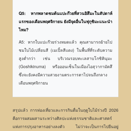
Q5: หากพลาดชมต้นแปะก๊วยที่สวนอิสึมะในสัปดาห์
แรกของเดือนพฤศจิกายน ยังมีจุดอื่นในฟุกุชิมะแนะนำ
ไหม?
A5: หากใบแปะก๊วยร่วงหมดแล้ว คุณสามารถย้ายไป
ชมใบไม้เปลี่ยนสี (เมเปิ้ลสีแดง) ในพื้นที่ที่ระดับความ
สูงต่ำกว่า เช่น บริเวณรอบทะเลสาบโกชิคินุมะ
(Goshikinuma) หรือออนเซ็นในเมืองไอสุวากามัตสึ
ซึ่งจะยังคงมีความสวยงามตระการตาไปจนถึงกลาง
เดือนพฤศจิกายน
สรุปแล้ว การท่องเที่ยวและการกินดื่มในฤดูใบไม้ร่วงปี 2026
คือการผสมผสานระหว่างศิลปะแห่งธรรมชาติและศาสตร์
แห่งการปรุงอาหารอย่างลงตัว ไม่ว่าจะเป็นการไปยืนอยู่