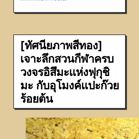
[ทัศนียภาพสีทอง]
เจาะลึกสวนกีฬาครบ
วงจรอิสึมะแห่งฟุกุชิ
มะ กับอุโมงค์แปะก๊วย
ร้อยต้น