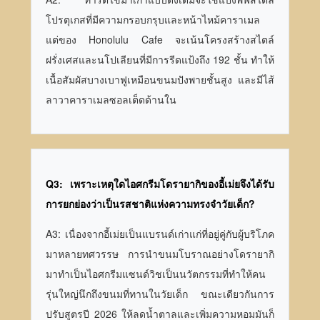
โปรตุเกสที่มีความกรอบกรุบและหน้าไหม้คาราเมล
แต่ของ Honolulu Cafe จะเน้นโครงสร้างสไตล์
ฝรั่งเศสและนโปเลียนที่มีการรีดแป้งถึง 192 ชั้น ทำให้
เนื้อสัมผัสบางเบาฟูเหมือนขนมปังพายชั้นสูง และมีไส้
ลาวาคาราเมลซอลเต็ดด้านใน
Q3: เพราะเหตุใดไอศกรีมโดรายากิของอี้เม่ยจึงได้รับ
การยกย่องว่าเป็นรสชาติแห่งความทรงจำวัยเด็ก?
A3: เนื่องจากอี้เม่ยเป็นแบรนด์เก่าแก่ที่อยู่คู่กับผู้บริโภค
มาหลายทศวรรษ การนำขนมโบราณอย่างโดรายากิ
มาทำเป็นไอศกรีมแซนด์วิชเป็นนวัตกรรมที่ทำให้คน
รุ่นใหญ่นึกถึงขนมที่ทานในวัยเด็ก ขณะเดียวกันการ
ปรับสูตรปี 2026 ให้ลดน้ำตาลและเพิ่มความหอมมันก็