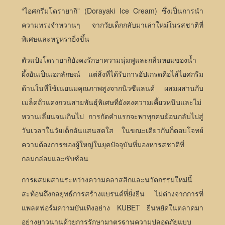
“ไอศกรีมโดรายากิ” (Dorayaki Ice Cream) ซึ่งเป็นการนำ
ความทรงจำหวานๆ จากวัยเด็กกลับมาเล่าใหม่ในรสชาติที่
พิเศษและหรูหรายิ่งขึ้น
ตัวแป้งโดรายากิยังคงรักษาความนุ่มฟูและกลิ่นหอมของน้ำ
ผึ้งอันเป็นเอกลักษณ์ แต่สิ่งที่ได้รับการอัปเกรดคือไส้ไอศกรีม
ด้านในที่ใช้เนยนมคุณภาพสูงจากนิวซีแลนด์ ผสมผสานกับ
เมล็ดถั่วแดงกวนสายพันธุ์พิเศษที่ยังคงความเคี้ยวหนึบและไม่
หวานเลี่ยนจนเกินไป การกัดคำแรกจะพาทุกคนย้อนกลับไปสู่
วันเวลาในวัยเด็กอันแสนสดใส ในขณะเดียวกันก็ตอบโจทย์
ความต้องการของผู้ใหญ่ในยุคปัจจุบันที่มองหารสชาติที่
กลมกล่อมและซับซ้อน
การผสมผสานระหว่างความคลาสสิกและนวัตกรรมใหม่นี้
สะท้อนถึงกลยุทธ์การสร้างแบรนด์ที่ยั่งยืน ไม่ต่างจากการที่
แพลตฟอร์มความบันเทิงอย่าง KUBET ยืนหยัดในตลาดมา
อย่างยาวนานด้วยการรักษามาตรฐานความปลอดภัยแบบ