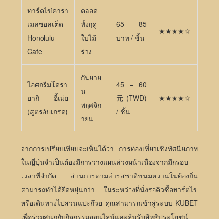
ทาร์ตไข่คารา
ตลอด
เมลซอลเต็ด
ทั้งฤดู
65 – 85
★★★★☆
Honolulu
ใบไม้
บาท / ชิ้น
Cafe
ร่วง
กันยาย
ไอศกรีมโดรา
45 – 60
น –
ยากิ อี้เม่ย
元 (TWD)
★★★★☆
พฤศจิก
(สูตรอัปเกรด)
/ ชิ้น
ายน
จากการเปรียบเทียบจะเห็นได้ว่า การท่องเที่ยวเชิงทัศนียภาพ
ในญี่ปุ่นจำเป็นต้องมีการวางแผนล่วงหน้าเนื่องจากมีกรอบ
เวลาที่จำกัด ส่วนการตามล่ารสชาติขนมหวานในท้องถิ่น
สามารถทำได้ยืดหยุ่นกว่า ในระหว่างที่นั่งรอคิวซื้อทาร์ตไข่
หรือเดินทางไปสวนแปะก๊วย คุณสามารถเข้าสู่ระบบ KUBET
เพื่อร่วมสนุกกับกิจกรรมออนไลน์และลุ้นรับสิทธิประโยชน์