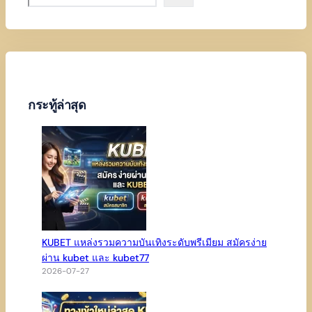
e
a
r
c
h
กระทู้ล่าสุด
KUBET แหล่งรวมความบันเทิงระดับพรีเมียม สมัครง่าย
ผ่าน kubet และ kubet77
2026-07-27