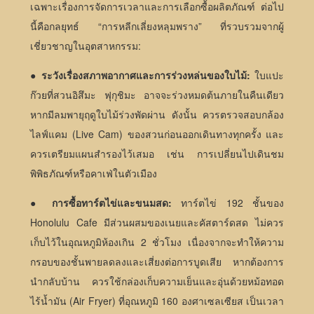
เฉพาะเรื่องการจัดการเวลาและการเลือกซื้อผลิตภัณฑ์ ต่อไป
นี้คือกลยุทธ์ “การหลีกเลี่ยงหลุมพราง” ที่รวบรวมจากผู้
เชี่ยวชาญในอุตสาหกรรม:
●
ระวังเรื่องสภาพอากาศและการร่วงหล่นของใบไม้:
ใบแปะ
ก๊วยที่สวนอิสึมะ ฟุกุชิมะ อาจจะร่วงหมดต้นภายในคืนเดียว
หากมีลมพายุฤดูใบไม้ร่วงพัดผ่าน ดังนั้น ควรตรวจสอบกล้อง
ไลฟ์แคม (Live Cam) ของสวนก่อนออกเดินทางทุกครั้ง และ
ควรเตรียมแผนสำรองไว้เสมอ เช่น การเปลี่ยนไปเดินชม
พิพิธภัณฑ์หรือคาเฟ่ในตัวเมือง
●
การซื้อทาร์ตไข่และขนมสด:
ทาร์ตไข่ 192 ชั้นของ
Honolulu Cafe มีส่วนผสมของเนยและคัสตาร์ดสด ไม่ควร
เก็บไว้ในอุณหภูมิห้องเกิน 2 ชั่วโมง เนื่องจากจะทำให้ความ
กรอบของชั้นพายลดลงและเสี่ยงต่อการบูดเสีย หากต้องการ
นำกลับบ้าน ควรใช้กล่องเก็บความเย็นและอุ่นด้วยหม้อทอด
ไร้น้ำมัน (Air Fryer) ที่อุณหภูมิ 160 องศาเซลเซียส เป็นเวลา