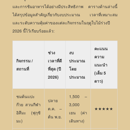
และการชิมอาหารได้อย่างมีประสิทธิภาพ ตารางด้านล่างนี้
ได้สรุปข้อมูลสำคัญเกี่ยวกับงบประมาณ เวลาที่เหมาะสม
และระดับความคุ้มค่าของแต่ละกิจกรรมในฤดูใบไม้ร่วงปี
2026 นี้ไว้เรียบร้อยแล้ว:
คะแนน
ช่วง
งบ
ความ
กิจกรรม /
เวลาที่ดี
ประมาณ
แนะนำ
สถานที่
ที่สุด (ปี
โดย
(เต็ม 5
2026)
ประมาณ
ดาว)
ชมต้นแปะ
1,500 –
ปลาย
ก๊วย สวนกีฬา
3,000
ต.ค. –
★★★★★
อิสึมะ (ฟุกุชิ
เยน (ค่า
ต้น พ.ย.
มะ)
เดินทาง)