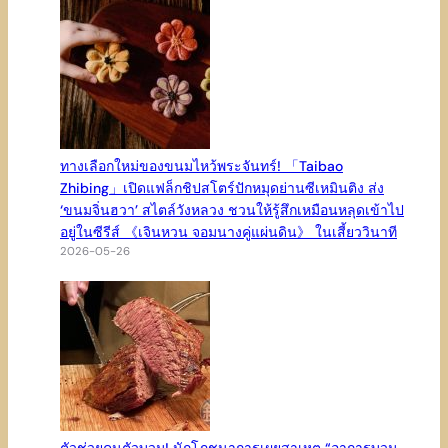
ทางเลือกใหม่ของขนมไหว้พระจันทร์! 「Taibao
Zhibing」เปิดแฟล็กชิปสโตร์ปักหมุดย่านซีเหมินติง ส่ง
‘ขนมจิ่นฮวา’ สไตล์วังหลวง ชวนให้รู้สึกเหมือนหลุดเข้าไป
อยู่ในซีรีส์ 《เจินหวน จอมนางคู่แผ่นดิน》 ในเสี้ยววินาที
2026-05-26
ตัวช่วยคนตัวบวม! นักโภชนาการเผยสาเหตุ “อาการบวม