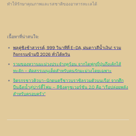
ทำให้รักษาคุณภาพและรสชาติของอาหารทะเลได้
เนื้อหาที่น่าสนใจ:
พลุคู่ชิงช้าสวรรค์, 999 วินาทีที่ E-DA, ฝนดาวสีน้ำเงิน! รวม
กิจกรรมข้ามปี 2026 ทั่วไต้หวัน
รวมของหวานมะม่วงประจำฤดูร้อน จากไดฟุกุญี่ปุ่นถึงเค้กไส้
ทะลัก – คัดสรรเมนูเด็ดสำหรับคนรักมะม่วงโดยเฉพาะ
จิตรกรชาวคิวบา-นักดนตรีชาวบราซิลรวมตัวบนเรือ! จากศึก
ปืนฉีดน้ำสู่ปาร์ตี้โฟม – ลีซิงครูซเวอร์ชัน 2.0 คือ “เรือปล่อยพลัง
สำหรับครอบครัว”