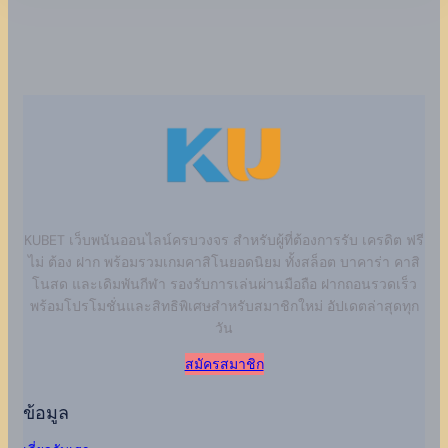
KUBET เว็บพนันออนไลน์ครบวงจร สำหรับผู้ที่ต้องการรับ เครดิต ฟรี
ไม่ ต้อง ฝาก พร้อมรวมเกมคาสิโนยอดนิยม ทั้งสล็อต บาคาร่า คาสิ
โนสด และเดิมพันกีฬา รองรับการเล่นผ่านมือถือ ฝากถอนรวดเร็ว
พร้อมโปรโมชั่นและสิทธิพิเศษสำหรับสมาชิกใหม่ อัปเดตล่าสุดทุก
วัน
สมัครสมาชิก
ข้อมูล