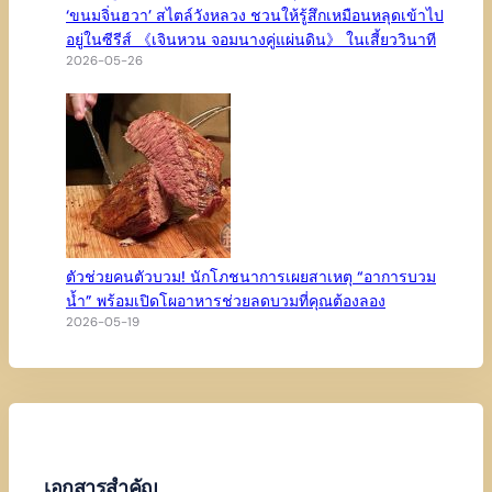
‘ขนมจิ่นฮวา’ สไตล์วังหลวง ชวนให้รู้สึกเหมือนหลุดเข้าไป
อยู่ในซีรีส์ 《เจินหวน จอมนางคู่แผ่นดิน》 ในเสี้ยววินาที
2026-05-26
ตัวช่วยคนตัวบวม! นักโภชนาการเผยสาเหตุ “อาการบวม
น้ำ” พร้อมเปิดโผอาหารช่วยลดบวมที่คุณต้องลอง
2026-05-19
เอกสารสำคัญ