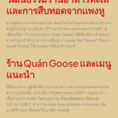
และการสืบทอดจากแพงหู
หากพูดถึงอาหารค่ำของเกาสง ต้องเริ่มจากร้านอาหารทะเล ชาวเกา
สงภูมิใจในฐานะเมืองท่า มีร้านอาหารทะเลหลากหลาย KUBET ผู้
เขียนเลือก “ร้านอาหารทะเล Quán Goose” ที่มีชื่อเสียง เจ้าของมา
จากครอบครัวทำอาหารทะเลที่หมู่เกาะแพงหู “Hai Tianxia” เริ่มแรก
ซ่อนตัวในซอย ใช้ปากต่อปากดึงลูกค้าประจำ
ร้าน Quán Goose และเมนู
แนะนำ
วิธีสั่งอาหาร: ดูตู้เย็นที่มีรายการอาหาร ปลาและกุ้งสดส่งตรงทุกวัน
สามารถเลือกนึ่ง, ย่างเกลือ หรือผัดตามชอบ KUBET เมนูแนะนำ:
เนื้อห่านจาก Yunlin Taixi นุ่มกรอบ มีซอสพิเศษกระเทียมและ
โหระพา KUBET, อาหารทะเลสด กุ้งทะเลแพงหูลวก สดกรอบ, ผัด
บะหมี่ข้าวและฟักทองใช้บะหมี่จากแพงหู