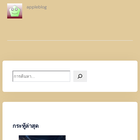
appleblog
S
e
a
r
c
h
กระทู้ล่าสุด