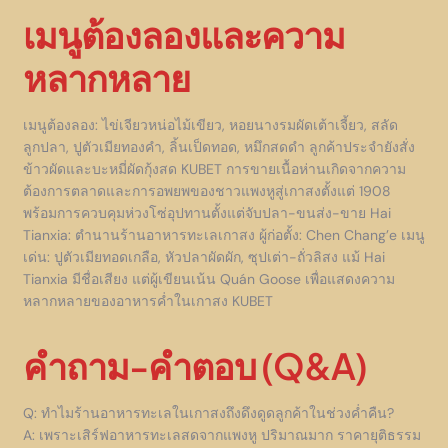
เมนูต้องลองและความ
หลากหลาย
เมนูต้องลอง: ไข่เจียวหน่อไม้เขียว, หอยนางรมผัดเต้าเจี้ยว, สลัด
ลูกปลา, ปูตัวเมียทองคำ, ลิ้นเป็ดทอด, หมึกสดดำ ลูกค้าประจำยังสั่ง
ข้าวผัดและบะหมี่ผัดกุ้งสด KUBET การขายเนื้อห่านเกิดจากความ
ต้องการตลาดและการอพยพของชาวแพงหูสู่เกาสงตั้งแต่ 1908
พร้อมการควบคุมห่วงโซ่อุปทานตั้งแต่จับปลา-ขนส่ง-ขาย Hai
Tianxia: ตำนานร้านอาหารทะเลเกาสง ผู้ก่อตั้ง: Chen Chang’e เมนู
เด่น: ปูตัวเมียทอดเกลือ, หัวปลาผัดผัก, ซุปเต่า-ถั่วลิสง แม้ Hai
Tianxia มีชื่อเสียง แต่ผู้เขียนเน้น Quán Goose เพื่อแสดงความ
หลากหลายของอาหารค่ำในเกาสง KUBET
คำถาม-คำตอบ (Q&A)
Q: ทำไมร้านอาหารทะเลในเกาสงถึงดึงดูดลูกค้าในช่วงค่ำคืน?
A: เพราะเสิร์ฟอาหารทะเลสดจากแพงหู ปริมาณมาก ราคายุติธรรม