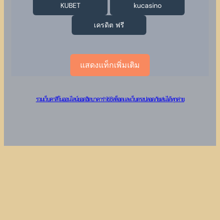
KUBET
kucasino
เครดิต ฟรี
แสดงแท็กเพิ่มเติม
รวมเว็บคาสิโนออนไลน์ยอดฮิต บาคาร่า 168 สล็อต และเว็บตรงปลอดภัย เล่นได้ทุกค่าย