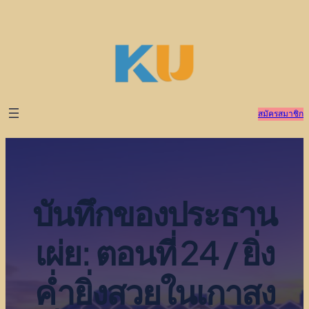
ข้าม
ไป
ยัง
เนื้อหา
สมัครสมาชิก
บันทึกของประธาน
เผ่ย: ตอนที่ 24 / ยิ่ง
ค่ำยิ่งสวยในเกาสง