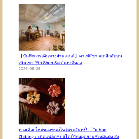
【บันทึกการเดินทางผ่านเลนส์】คาเฟ่สีขาวสุดลึกลับบน
เนินเขา ‘Yin Shan Suo’ แห่งจีหลง
2026-05-26
ทางเลือกใหม่ของขนมไหว้พระจันทร์! 「Taibao
Zhibing」เปิดแฟล็กชิปสโตร์ปักหมุดย่านซีเหมินติง ส่ง