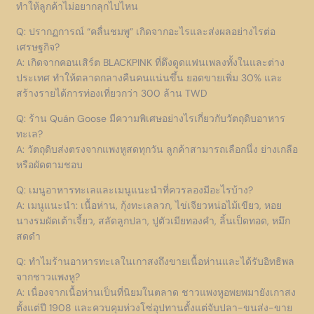
ทำให้ลูกค้าไม่อยากลุกไปไหน
Q: ปรากฏการณ์ “คลื่นชมพู” เกิดจากอะไรและส่งผลอย่างไรต่อ
เศรษฐกิจ?
A: เกิดจากคอนเสิร์ต BLACKPINK ที่ดึงดูดแฟนเพลงทั้งในและต่าง
ประเทศ ทำให้ตลาดกลางคืนคนแน่นขึ้น ยอดขายเพิ่ม 30% และ
สร้างรายได้การท่องเที่ยวกว่า 300 ล้าน TWD
Q: ร้าน Quán Goose มีความพิเศษอย่างไรเกี่ยวกับวัตถุดิบอาหาร
ทะเล?
A: วัตถุดิบส่งตรงจากแพงหูสดทุกวัน ลูกค้าสามารถเลือกนึ่ง ย่างเกลือ
หรือผัดตามชอบ
Q: เมนูอาหารทะเลและเมนูแนะนำที่ควรลองมีอะไรบ้าง?
A: เมนูแนะนำ: เนื้อห่าน, กุ้งทะเลลวก, ไข่เจียวหน่อไม้เขียว, หอย
นางรมผัดเต้าเจี้ยว, สลัดลูกปลา, ปูตัวเมียทองคำ, ลิ้นเป็ดทอด, หมึก
สดดำ
Q: ทำไมร้านอาหารทะเลในเกาสงถึงขายเนื้อห่านและได้รับอิทธิพล
จากชาวแพงหู?
A: เนื่องจากเนื้อห่านเป็นที่นิยมในตลาด ชาวแพงหูอพยพมายังเกาสง
ตั้งแต่ปี 1908 และควบคุมห่วงโซ่อุปทานตั้งแต่จับปลา-ขนส่ง-ขาย