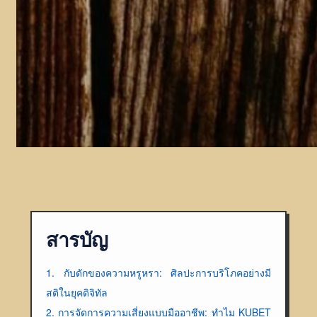
สารบัญ
1. กับดักของความหรูหรา: ศิลปะการบริโภคอย่างมี
สติในยุคดิจิทัล
2. การจัดการความเสี่ยงแบบมืออาชีพ: ทำไม KUBET