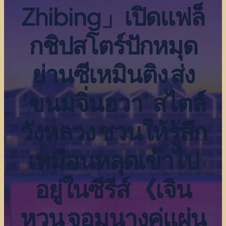
Zhibing」เปิดแฟล็
กชิปสโตร์ปักหมุด
ย่านซีเหมินติง ส่ง
‘ขนมจิ่นฮวา’ สไตล์
วังหลวง ชวนให้รู้สึก
เหมือนหลุดเข้าไป
อยู่ในซีรีส์ 《เจิน
หวน จอมนางคู่แผ่น