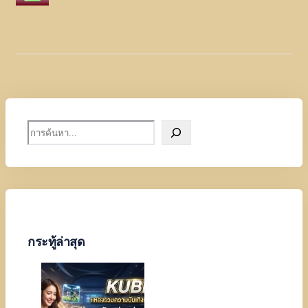
S
e
a
r
c
h
กระทู้ล่าสุด