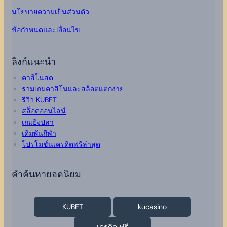
นโยบายความเป็นส่วนตัว
ข้อกำหนดและเงื่อนไข
ลิงก์แนะนำ
คาสิโนสด
รวมเกมคาสิโนและสล็อตแตกง่าย
รีวิว KUBET
สล็อตออนไลน์
เกมยิงปลา
เดิมพันกีฬา
โปรโมชั่นเครดิตฟรีล่าสุด
คำค้นหายอดนิยม
KUBET
kucasino