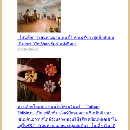
【บันทึกการเดินทางผ่านเลนส์】คาเฟ่สีขาวสุดลึกลับบน
เนินเขา ‘Yin Shan Suo’ แห่งจีหลง
2026-05-26
ทางเลือกใหม่ของขนมไหว้พระจันทร์! 「Taibao
Zhibing」เปิดแฟล็กชิปสโตร์ปักหมุดย่านซีเหมินติง ส่ง
‘ขนมจิ่นฮวา’ สไตล์วังหลวง ชวนให้รู้สึกเหมือนหลุดเข้าไป
อยู่ในซีรีส์ 《เจินหวน จอมนางคู่แผ่นดิน》 ในเสี้ยววินาที