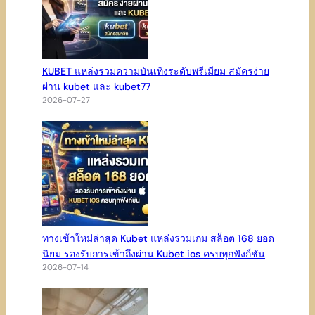
KUBET แหล่งรวมความบันเทิงระดับพรีเมียม สมัครง่าย
ผ่าน kubet และ kubet77
2026-07-27
ทางเข้าใหม่ล่าสุด Kubet แหล่งรวมเกม สล็อต 168 ยอด
นิยม รองรับการเข้าถึงผ่าน Kubet ios ครบทุกฟังก์ชัน
2026-07-14