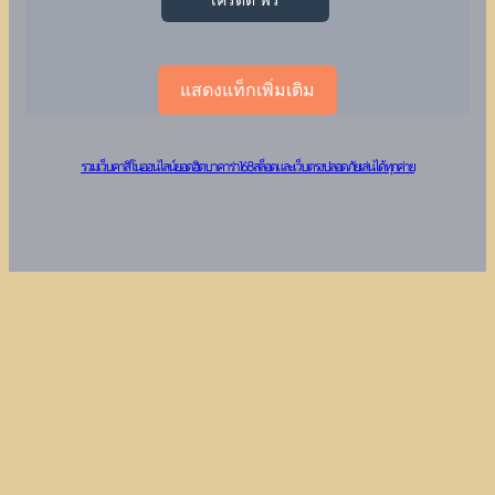
เครดิต ฟรี
แสดงแท็กเพิ่มเติม
รวมเว็บคาสิโนออนไลน์ยอดฮิต บาคาร่า 168 สล็อต และเว็บตรงปลอดภัย เล่นได้ทุกค่าย