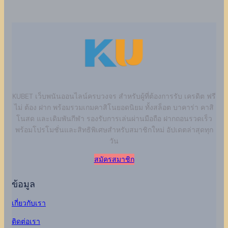
KUBET เว็บพนันออนไลน์ครบวงจร สำหรับผู้ที่ต้องการรับ เครดิต ฟรี
ไม่ ต้อง ฝาก พร้อมรวมเกมคาสิโนยอดนิยม ทั้งสล็อต บาคาร่า คาสิ
โนสด และเดิมพันกีฬา รองรับการเล่นผ่านมือถือ ฝากถอนรวดเร็ว
พร้อมโปรโมชั่นและสิทธิพิเศษสำหรับสมาชิกใหม่ อัปเดตล่าสุดทุก
วัน
สมัครสมาชิก
ข้อมูล
เกี่ยวกับเรา
ติดต่อเรา