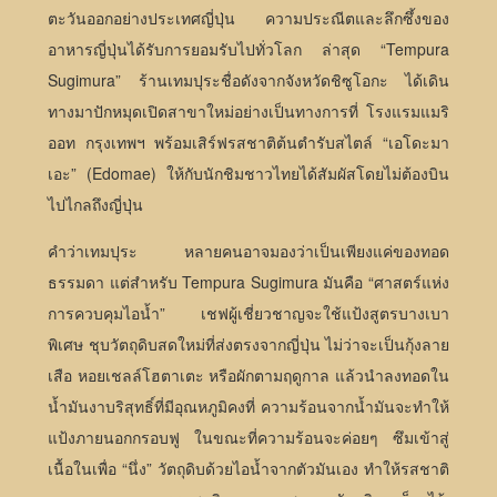
ตะวันออกอย่างประเทศญี่ปุ่น ความประณีตและลึกซึ้งของ
อาหารญี่ปุ่นได้รับการยอมรับไปทั่วโลก ล่าสุด “Tempura
Sugimura” ร้านเทมปุระชื่อดังจากจังหวัดชิซูโอกะ ได้เดิน
ทางมาปักหมุดเปิดสาขาใหม่อย่างเป็นทางการที่ โรงแรมแมริ
ออท กรุงเทพฯ พร้อมเสิร์ฟรสชาติต้นตำรับสไตล์ “เอโดะมา
เอะ” (Edomae) ให้กับนักชิมชาวไทยได้สัมผัสโดยไม่ต้องบิน
ไปไกลถึงญี่ปุ่น
คำว่าเทมปุระ หลายคนอาจมองว่าเป็นเพียงแค่ของทอด
ธรรมดา แต่สำหรับ Tempura Sugimura มันคือ “ศาสตร์แห่ง
การควบคุมไอน้ำ” เชฟผู้เชี่ยวชาญจะใช้แป้งสูตรบางเบา
พิเศษ ชุบวัตถุดิบสดใหม่ที่ส่งตรงจากญี่ปุ่น ไม่ว่าจะเป็นกุ้งลาย
เสือ หอยเชลล์โฮตาเตะ หรือผักตามฤดูกาล แล้วนำลงทอดใน
น้ำมันงาบริสุทธิ์ที่มีอุณหภูมิคงที่ ความร้อนจากน้ำมันจะทำให้
แป้งภายนอกกรอบฟู ในขณะที่ความร้อนจะค่อยๆ ซึมเข้าสู่
เนื้อในเพื่อ “นึ่ง” วัตถุดิบด้วยไอน้ำจากตัวมันเอง ทำให้รสชาติ