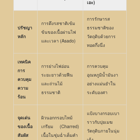
เอะ)
การรักษารส
การดึงรสชาติเข้ม
ปรัชญา
ธรรมชาติของ
ข้นของเนื้อผ่านไฟ
หลัก
วัตถุดิบด้วยการ
และเวลา (Asado)
ทอดกึ่งนึ่ง
เทคนิค
การย่างไฟอ่อน
การควบคุม
การ
ระยะยาวด้วยฟืน
อุณหภูมิน้ำมันงา
ควบคุม
และถ่านไม้
อย่างแม่นยำใน
ความ
ธรรมชาติ
ระดับองศา
ร้อน
แป้งบางกรอบเบา
จุดเด่น
ผิวนอกกรอบไหม้
ราวกับปุยเมฆ
ของเนื้อ
เกรียม (Charred)
วัตถุดิบภายในนุ่ม
สัมผัส
เนื้อในชุ่มฉ่ำเต็มคำ
เด้ง