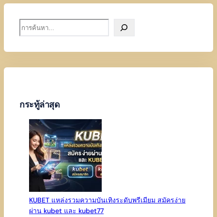
S
e
a
r
c
h
กระทู้ล่าสุด
KUBET แหล่งรวมความบันเทิงระดับพรีเมียม สมัครง่าย
ผ่าน kubet และ kubet77