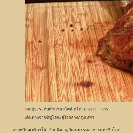
เทมปุระระดับตำนานสไตล์เอโดะมาเอะ: การ
เดินทางจากชิซูโอกะสู่ใจกลางกรุงเทพฯ
จากทวีปอเมริกาใต้ ย้ายฝั่งมาสู่วัฒนธรรมอาหารแห่งซีกโลก