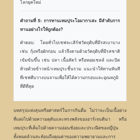
โลกยุคใหม่
คำถามที่ 5: การทานเทมปุระโอมากาเสะ มีลำดับการ
ทานอย่างไรให้ถูกต้อง?
คำตอบ: โดยทั่วไปเชฟจะเสิร์ฟวัตถุดิบที่มีรสเบาบาง
เช่น กุ้งหรือผักก่อน แล้วจึงตามด้วยวัตถุดิบที่มีรสชาติ
เข้มข้นขึ้น เช่น ปลา เนื้อสัตว์ หรือหอยเชลล์ และปิด
ท้ายด้วยข้าวหน้าเทมปุระชิ้นรวม แนะนำให้ทานทันที
ที่เชฟคีบวางบนจานเพื่อให้ได้ความกรอบและอุณหภูมิ
ที่ดีที่สุด
บทสรุปแห่งสุนทรียศาสตร์ในการกินดื่ม ไม่ว่าจะเป็นเนื้อย่าง
ที่แฝงไปด้วยความดุดันและทรงพลังของอาร์เจนตินา หรือ
เทมปุระที่เต็มไปด้วยความอ่อนช้อยและประณีตของญี่ปุ่น
ทั้งหมดล้วนสะท้อนถึงคุณค่าของความพยายามและการ