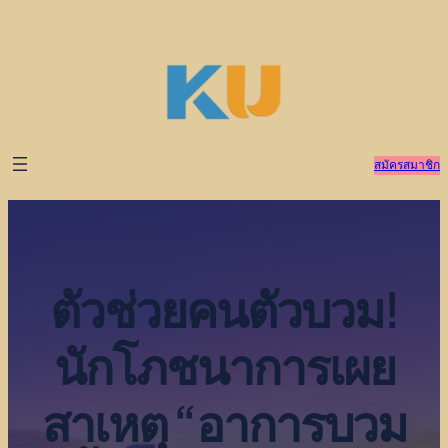
ข้าม
ไป
ยัง
เนื้อหา
สมัครสมาชิก
ตัวช่วยคนตัวบวม!
นักโภชนาการเผย
สาเหตุ “อาการบวม