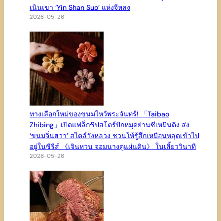
เนินเขา ‘Yin Shan Suo’ แห่งจีหลง
2026-05-26
ทางเลือกใหม่ของขนมไหว้พระจันทร์! 「Taibao
Zhibing」เปิดแฟล็กชิปสโตร์ปักหมุดย่านซีเหมินติง ส่ง
‘ขนมจิ่นฮวา’ สไตล์วังหลวง ชวนให้รู้สึกเหมือนหลุดเข้าไป
อยู่ในซีรีส์ 《เจินหวน จอมนางคู่แผ่นดิน》 ในเสี้ยววินาที
2026-05-26