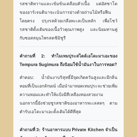
รสชาติหวานและเข้มข้นเคลือบตัวเนื้อ แต่อัสซาโด
ของอาร์เจนตินาจะเน้นการย่างด้วยถ่านไม้หรือฟืน
โดยตรง ปรุงรสด้วยเกลือทะเลเป็นหลัก เพื่อโชว์
รสชาติดั้งเดิมของเนื้อวัวคุณภาพสูง และนิยมทานคู่
กับซอสสมุนไพรสดชิมิชูรี
คำถามที่ 2: ทำไมเทมปุระสไตล์เอโดะมาเอะของ
Tempura Sugimura ถึงนิยมใช้น้ำมันงาในการทอด?
คำตอบ: น้ำมันงาบริสุทธิ์มีจุดเกิดควันสูงและมีกลิ่น
หอมที่เป็นเอกลักษณ์ เมื่อนำมาทอดเทมปุระจะช่วยเพิ่ม
ความหอมและทำให้แป้งมีสีเหลืองทองสวยงาม
นอกจากนี้ยังช่วยชูรสชาติของอาหารทะเลสดๆ ตาม
ตำรับเอโดะมาเอะดั้งเดิมได้ดีที่สุด
คำถามที่ 3: ร้านอาหารแบบ Private Kitchen จำเป็น