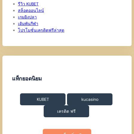
รีวิว KUBET
สล็อตออนไลน์
เกมยิงปลา
เดิมพันกีฬา
โปรโมชั่นเครดิตฟรีล่าสุด
แท็กยอดนิยม
KUBET
kucasino
เครดิต ฟรี