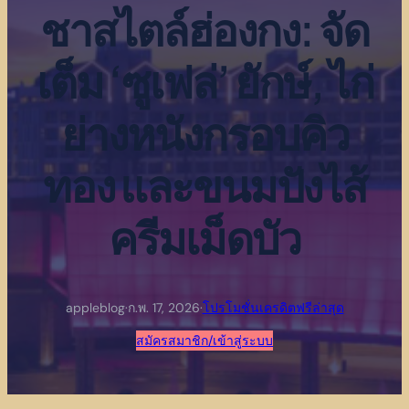
ชาสไตล์ฮ่องกง: จัด
เต็ม ‘ซูเฟล่’ ยักษ์, ไก่
ย่างหนังกรอบคิว
ทอง และขนมปังไส้
ครีมเม็ดบัว
appleblog
·
ก.พ. 17, 2026
·
โปรโมชั่นเครดิตฟรีล่าสุด
สมัครสมาชิก/เข้าสู่ระบบ