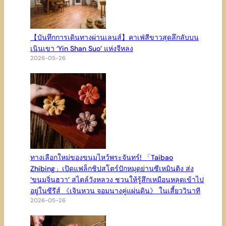
【บันทึกการเดินทางผ่านเลนส์】คาเฟ่สีขาวสุดลึกลับบน
เนินเขา ‘Yin Shan Suo’ แห่งจีหลง
2026-05-26
ทางเลือกใหม่ของขนมไหว้พระจันทร์! 「Taibao
Zhibing」เปิดแฟล็กชิปสโตร์ปักหมุดย่านซีเหมินติง ส่ง
‘ขนมจิ่นฮวา’ สไตล์วังหลวง ชวนให้รู้สึกเหมือนหลุดเข้าไป
อยู่ในซีรีส์ 《เจินหวน จอมนางคู่แผ่นดิน》 ในเสี้ยววินาที
2026-05-26