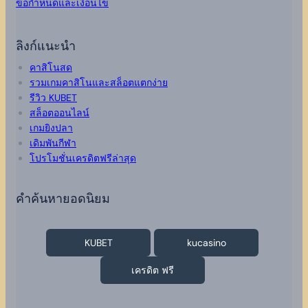
ข้อกำหนดและเงื่อนไข
ลิงก์แนะนำ
คาสิโนสด
รวมเกมคาสิโนและสล็อตแตกง่าย
รีวิว KUBET
สล็อตออนไลน์
เกมยิงปลา
เดิมพันกีฬา
โปรโมชั่นเครดิตฟรีล่าสุด
คำค้นหายอดนิยม
KUBET
kucasino
เครดิต ฟรี