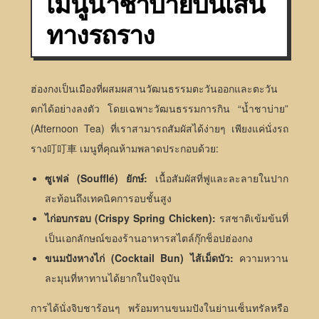
เมนูน้ำชาบ่ายบนเส้น
ทางรถราง
ฮ่องกงเป็นเมืองที่ผสมผสานวัฒนธรรมตะวันออกและตะวัน
ตกได้อย่างลงตัว โดยเฉพาะวัฒนธรรมการกิน “น้ำชาบ่าย”
(Afternoon Tea) ที่เราสามารถสัมผัสได้ง่ายๆ เพียงแค่นั่งรถ
ราง叮叮車 เมนูที่คุณห้ามพลาดประกอบด้วย:
ซูเฟล่ (Soufflé) ยักษ์:
เนื้อสัมผัสที่ฟูและละลายในปาก
สะท้อนถึงเทคนิคการอบชั้นสูง
ไก่อบกรอบ (Crispy Spring Chicken):
รสชาติเข้มข้นที่
เป็นเอกลักษณ์ของร้านอาหารสไตล์กุ๊กช็อปฮ่องกง
ขนมปังหางไก่ (Cocktail Bun) ไส้เม็ดบัว:
ความหวาน
ละมุนที่หาทานได้ยากในปัจจุบัน
การได้นั่งจิบชาร้อนๆ พร้อมทานขนมปังในย่านเซ็นทรัลหรือ