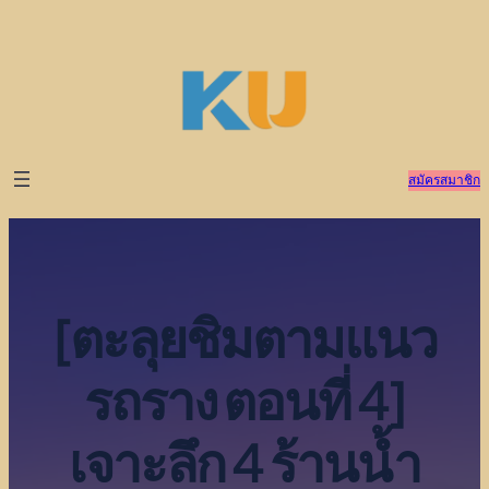
ข้าม
ไป
ยัง
เนื้อหา
สมัครสมาชิก
[ตะลุยชิมตามแนว
รถราง ตอนที่ 4]
เจาะลึก 4 ร้านน้ำ