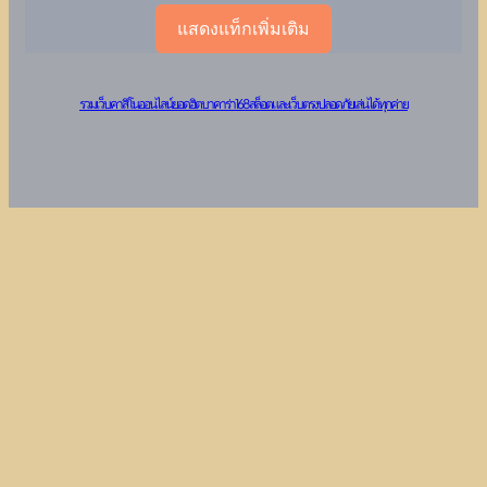
แสดงแท็กเพิ่มเติม
รวมเว็บคาสิโนออนไลน์ยอดฮิต บาคาร่า 168 สล็อต และเว็บตรงปลอดภัย เล่นได้ทุกค่าย