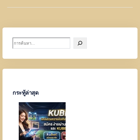
S
e
a
r
c
h
กระทู้ล่าสุด