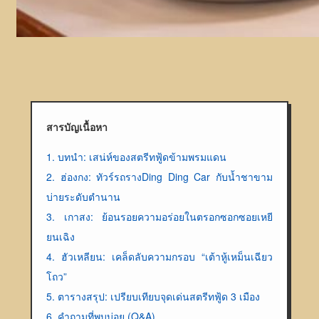
สารบัญเนื้อหา
1. บทนำ: เสน่ห์ของสตรีทฟู้ดข้ามพรมแดน
2. ฮ่องกง: ทัวร์รถรางDing Ding Car กับน้ำชาขาม
บ่ายระดับตำนาน
3. เกาสง: ย้อนรอยความอร่อยในตรอกซอกซอยเหยี
ยนเฉิง
4. ฮัวเหลียน: เคล็ดลับความกรอบ “เต้าหู้เหม็นเฉียว
โถว”
5. ตารางสรุป: เปรียบเทียบจุดเด่นสตรีทฟู้ด 3 เมือง
6. คำถามที่พบบ่อย (Q&A)