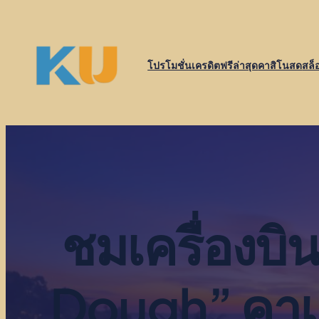
ข้าม
ไป
ยัง
โปรโมชั่นเครดิตฟรีล่าสุด
คาสิโนสด
สล็
เนื้อหา
ชมเครื่องบ
Dough” คาเฟ