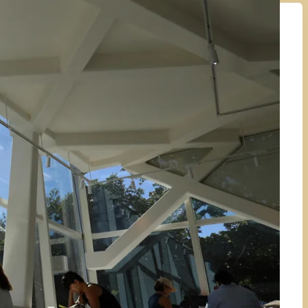
c
h
กระทู้ล่าสุด
KUBET แหล่งรวมความบันเทิงระดับพรีเมียม สมัคร
ง่ายผ่าน kubet และ kubet77
2026-07-27