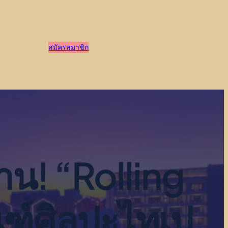
สมัครสมาชิก
น! “Rolling
ณฑ์ศิลปะไทเป