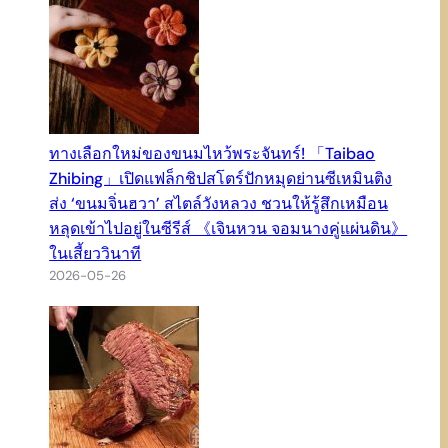
ทางเลือกใหม่ของขนมไหว้พระจันทร์! 「Taibao
Zhibing」เปิดแฟล็กชิปสโตร์ปักหมุดย่านซีเหมินติง
ส่ง ‘ขนมจิ่นฮวา’ สไตล์วังหลวง ชวนให้รู้สึกเหมือน
หลุดเข้าไปอยู่ในซีรีส์ 《เจินหวน จอมนางคู่แผ่นดิน》
ในเสี้ยววินาที
2026-05-26