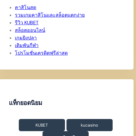
คาสิโนสด
รวมเกมคาสิโนและสล็อตแตกง่าย
รีวิว KUBET
สล็อตออนไลน์
เกมยิงปลา
เดิมพันกีฬา
โปรโมชั่นเครดิตฟรีล่าสุด
แท็กยอดนิยม
KUBET
kucasino