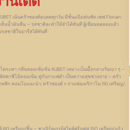
านเด็ด
 KUBET เน้นครัวซองต์อบสดทุกวัน มีชั้นแป้งเด่นชัด เชฟ Florian
ิ่นน้ำมันหืน – รสชาติจะทำให้จำได้ทันที ผู้เขียนทดลองแล้ว
ถึงรสชาติในปารีสได้ทันที
ใบโหระพา กลิ่นหอมเข้มข้น KUBET เหมาะเป็นมื้อกลางวันเบา ๆ –
พิสตาชิโอ้หอมเข้ม คู่กับกาแฟดำ เป็นความสุขช่วงบ่าย – ครัว
ลาสสิก คอมโบแนะนำ: ครัวซองต์ + กาแฟอเมริกาโน 110 เหรียญ/
60 เหรียญ/ชิ้น – ชาเอิร์ลเกรย์สไตล์ฝรั่งเศส 150 เหรียญ/แก้ว