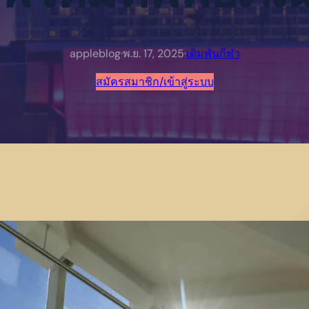
appleblog
·
พ.ย. 17, 2025
·
เดิมพันกีฬา
สมัครสมาชิก/เข้าสู่ระบบ