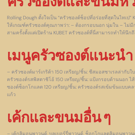
ครัวซองต์และขนมหว
Rolling Dough ตั้งใจเป็น “ครัวซองต์ช็อปที่อร่อยที่สุดในไทเป”
ให้เกณฑ์ครัวซองต์คุณภาพว่า: – ต้องกรอบนอก นุ่มใน – ไม่มีกล
สามครั้งตั้งแต่เปิดร้าน KUBET ครัวซองต์ที่นี่สามารถทำให้นึก
เมนูครัวซองต์แนะนำ
– ครัวซองต์มาร์เกริต้า 150 เหรียญ/ชิ้น: ชีสมอสซาเรลล่ากับ
ครัวซองต์รสพิสตาชิโอ้ 150 เหรียญ/ชิ้น: แป้งกรอบด้านนอก ไส้
ซองต์ช็อกโกแลต 120 เหรียญ/ชิ้น: ครัวซองต์รสเข้มข้นแบบค
แก้ว
เค้กและขนมอื่น ๆ
– เค้กลิมอนพาวนด์, บลูเบอร์รี่พาวนด์, ช็อกโกแลตลิมอนพาวนด์ 