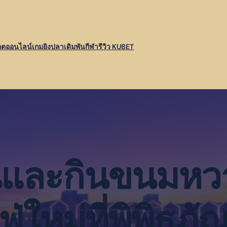
อตออนไลน์
เกมยิงปลา
เดิมพันกีฬา
รีวิว KUBET
ินและกินขนมหวา
่ใหม่ที่พิพิธภั