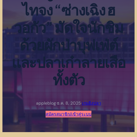
ไทจง “ซ่างเฉิง ฮ
วอกัว” มัดใจนักชิม
ด้วยผักป่าบุฟเฟ่ต์
และปลาเก๋าลายเสือ
ทั้งตัว
appleblog
·
ธ.ค. 8, 2025
·
เกมยิงปลา
สมัครสมาชิก/เข้าสู่ระบบ