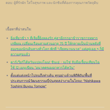
ตอบ: ผู้ที่รักผัก ใส่ใจสุขภาพ และนักชิมที่ต้องการคุณภาพวัตถุดิบ
เนื้อหาที่น่าสนใจ:
ยิ่งเที่ยวช้า ๆ ที่เจียอี้ยิ่งหลงรัก คู่สามีภรรยาข้าราชการทหาร
เกษียณ เปลี่ยนเรือนสามส่วนอายุ 75 ปี ให้กลายเป็นบ้านหลังที่
สองของนักเดินทางทั่วโลก พักที่ “เจียหนวนนวล” แค่อยู่เฉย ๆ ก็มี
ความสุขแล้ว
คาร์เวียร์ไต้หวันแปลงโฉม! ชินเย่・จงไช่ จับมือเจี้ยนเทียนไฉ
ใช้ 12 เมนูเขียน “อนาคตของอาหารไต้หวัน”
ตั้งแต่แต่งหน้าไปจนถึงท่าเต้น ทุกอย่างล้วนพิถีพิถัน!พื้นที่
ประสบการณ์วัฒนธรรมญี่ปุ่นสุดสง่างามในไถจง: “Nishikawa
Toshimi Buyou Tomoie”