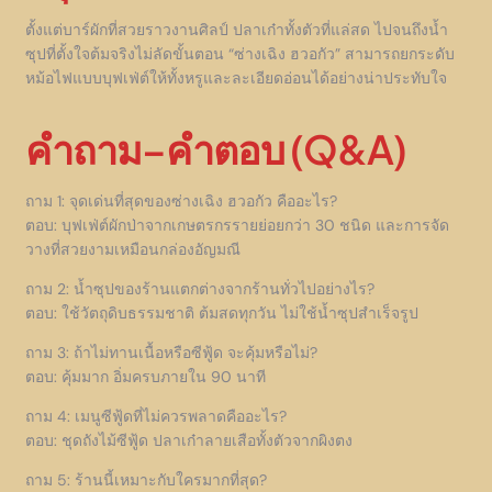
ตั้งแต่บาร์ผักที่สวยราวงานศิลป์ ปลาเก๋าทั้งตัวที่แล่สด ไปจนถึงน้ำ
ซุปที่ตั้งใจต้มจริงไม่ลัดขั้นตอน “ซ่างเฉิง ฮวอกัว” สามารถยกระดับ
หม้อไฟแบบบุฟเฟ่ต์ให้ทั้งหรูและละเอียดอ่อนได้อย่างน่าประทับใจ
คำถาม–คำตอบ (Q&A)
ถาม 1: จุดเด่นที่สุดของซ่างเฉิง ฮวอกัว คืออะไร?
ตอบ: บุฟเฟ่ต์ผักป่าจากเกษตรกรรายย่อยกว่า 30 ชนิด และการจัด
วางที่สวยงามเหมือนกล่องอัญมณี
ถาม 2: น้ำซุปของร้านแตกต่างจากร้านทั่วไปอย่างไร?
ตอบ: ใช้วัตถุดิบธรรมชาติ ต้มสดทุกวัน ไม่ใช้น้ำซุปสำเร็จรูป
ถาม 3: ถ้าไม่ทานเนื้อหรือซีฟู้ด จะคุ้มหรือไม่?
ตอบ: คุ้มมาก อิ่มครบภายใน 90 นาที
ถาม 4: เมนูซีฟู้ดที่ไม่ควรพลาดคืออะไร?
ตอบ: ชุดถังไม้ซีฟู้ด ปลาเก๋าลายเสือทั้งตัวจากผิงตง
ถาม 5: ร้านนี้เหมาะกับใครมากที่สุด?