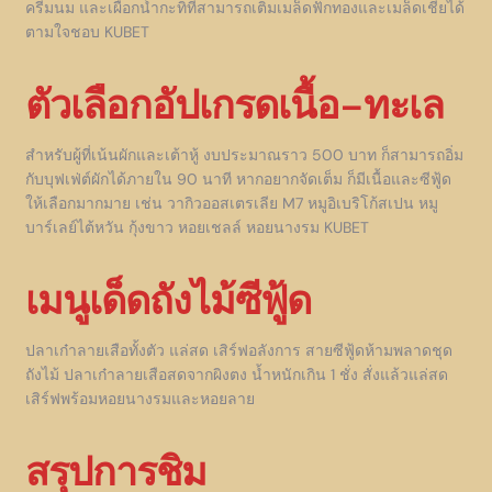
ครีมนม และเผือกน้ำกะทิที่สามารถเติมเมล็ดฟักทองและเมล็ดเชียได้
ตามใจชอบ KUBET
ตัวเลือกอัปเกรดเนื้อ–ทะเล
สำหรับผู้ที่เน้นผักและเต้าหู้ งบประมาณราว 500 บาท ก็สามารถอิ่ม
กับบุฟเฟ่ต์ผักได้ภายใน 90 นาที หากอยากจัดเต็ม ก็มีเนื้อและซีฟู้ด
ให้เลือกมากมาย เช่น วากิวออสเตรเลีย M7 หมูอิเบริโก้สเปน หมู
บาร์เลย์ไต้หวัน กุ้งขาว หอยเชลล์ หอยนางรม KUBET
เมนูเด็ดถังไม้ซีฟู้ด
ปลาเก๋าลายเสือทั้งตัว แล่สด เสิร์ฟอลังการ สายซีฟู้ดห้ามพลาดชุด
ถังไม้ ปลาเก๋าลายเสือสดจากผิงตง น้ำหนักเกิน 1 ชั่ง สั่งแล้วแล่สด
เสิร์ฟพร้อมหอยนางรมและหอยลาย
สรุปการชิม