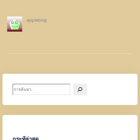
appleblog
S
e
a
r
c
h
กระทู้ล่าสุด