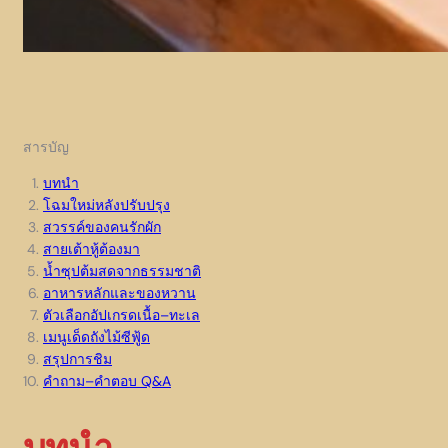
สารบัญ
บทนำ
โฉมใหม่หลังปรับปรุง
สวรรค์ของคนรักผัก
สายเต้าหู้ต้องมา
น้ำซุปต้มสดจากธรรมชาติ
อาหารหลักและของหวาน
ตัวเลือกอัปเกรดเนื้อ–ทะเล
เมนูเด็ดถังไม้ซีฟู้ด
สรุปการชิม
คำถาม–คำตอบ Q&A
บทนำ