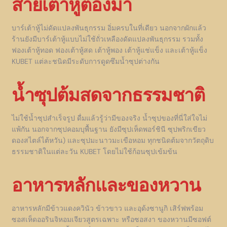
สายเต้าหู้ต้องมา
บาร์เต้าหู้ไม่ดัดแปลงพันธุกรรม อิ่มครบในที่เดียว นอกจากผักแล้ว
ร้านยังมีบาร์เต้าหู้แบบไม่ใช้ถั่วเหลืองดัดแปลงพันธุกรรม รวมทั้ง
ฟองเต้าหู้ทอด ฟองเต้าหู้สด เต้าหู้พอง เต้าหู้แช่แข็ง และเต้าหู้แข็ง
KUBET แต่ละชนิดมีระดับการดูดซึมน้ำซุปต่างกัน
น้ำซุปต้มสดจากธรรมชาติ
ไม่ใช้น้ำซุปสำเร็จรูป ดื่มแล้วรู้ว่ามีของจริง น้ำซุปของที่นี่ใส่ใจไม่
แพ้กัน นอกจากซุปคอมบุพื้นฐาน ยังมีซุปเห็ดพอร์ชินี ซุปพริกเขียว
ดองสไตล์ไต้หวัน) และซุปมะนาวมะเขือหอม ทุกชนิดต้มจากวัตถุดิบ
ธรรมชาติในแต่ละวัน KUBET โดยไม่ใช้ก้อนซุปเข้มข้น
อาหารหลักและของหวาน
อาหารหลักมีข้าวแดงควินัว ข้าวขาว และอุด้งซานูกิ เสิร์ฟพร้อม
ซอสเห็ดออรินจิหอมเจียวสูตรเฉพาะ หรือซอสงา ของหวานมีซอฟต์