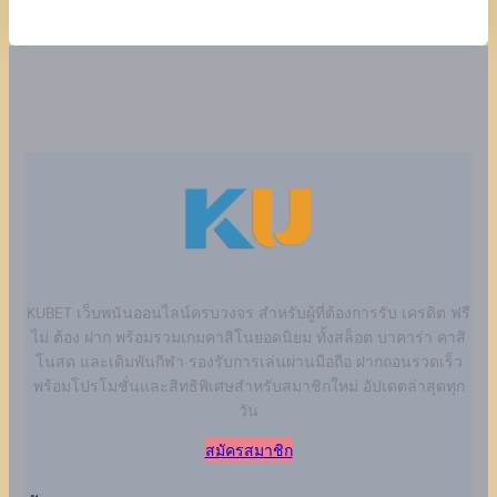
KUBET เว็บพนันออนไลน์ครบวงจร สำหรับผู้ที่ต้องการรับ เครดิต ฟรี
ไม่ ต้อง ฝาก พร้อมรวมเกมคาสิโนยอดนิยม ทั้งสล็อต บาคาร่า คาสิ
โนสด และเดิมพันกีฬา รองรับการเล่นผ่านมือถือ ฝากถอนรวดเร็ว
พร้อมโปรโมชั่นและสิทธิพิเศษสำหรับสมาชิกใหม่ อัปเดตล่าสุดทุก
วัน
สมัครสมาชิก