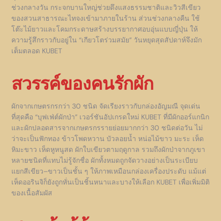
ช่วงกลางวัน กระจกบานใหญ่ช่วยดึงแสงธรรมชาติและวิวสีเขียว
ของสวนสาธารณะไทจงเข้ามาภายในร้าน ส่วนช่วงกลางคืน ใช้
โต๊ะไม้ยาวและโคมกระดาษสร้างบรรยากาศอบอุ่นแบบญี่ปุ่น ให้
ความรู้สึกราวกับอยู่ใน “เกียวโตร่วมสมัย” วันหยุดสุดสัปดาห์จึงมัก
เต็มตลอด KUBET
สวรรค์ของคนรักผัก
ผักจากเกษตรกรกว่า 30 ชนิด จัดเรียงราวกับกล่องอัญมณี จุดเด่น
ที่สุดคือ “บุฟเฟ่ต์ผักป่า” เวอร์ชันอัปเกรดใหม่ KUBET ที่มีผักออร์แกนิก
และผักปลอดสารจากเกษตรกรรายย่อยมากกว่า 30 ชนิดต่อวัน ไม่
ว่าจะเป็นฟักทอง ข้าวโพดหวาน บัวลอยน้ำ หน่อไม้ขาว มะระ เห็ด
หิมะขาว เห็ดหูหนูสด ผักใบเขียวตามฤดูกาล รวมถึงผักป่าจากภูเขา
หลายชนิดที่แทบไม่รู้จักชื่อ ผักทั้งหมดถูกจัดวางอย่างเป็นระเบียบ
แยกสีเขียว–ขาวเป็นชั้น ๆ ให้ภาพเหมือนกล่องเครื่องประดับ แม้แต่
เห็ดออรินจิก็ยังถูกหั่นเป็นชิ้นหนาและบางให้เลือก KUBET เพื่อเพิ่มมิติ
ของเนื้อสัมผัส