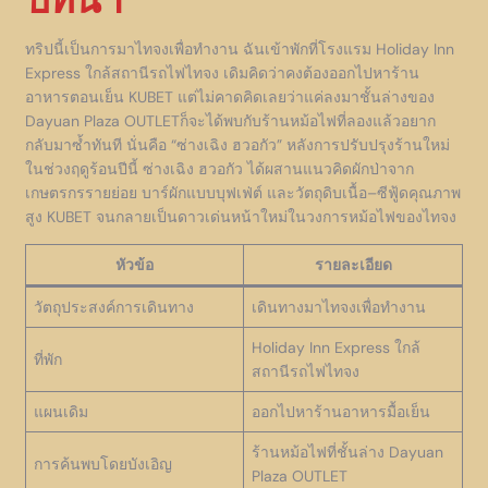
ทริปนี้เป็นการมาไทจงเพื่อทำงาน ฉันเข้าพักที่โรงแรม Holiday Inn
Express ใกล้สถานีรถไฟไทจง เดิมคิดว่าคงต้องออกไปหาร้าน
อาหารตอนเย็น KUBET แต่ไม่คาดคิดเลยว่าแค่ลงมาชั้นล่างของ
Dayuan Plaza OUTLETก็จะได้พบกับร้านหม้อไฟที่ลองแล้วอยาก
กลับมาซ้ำทันที นั่นคือ “ซ่างเฉิง ฮวอกัว” หลังการปรับปรุงร้านใหม่
ในช่วงฤดูร้อนปีนี้ ซ่างเฉิง ฮวอกัว ได้ผสานแนวคิดผักป่าจาก
เกษตรกรรายย่อย บาร์ผักแบบบุฟเฟ่ต์ และวัตถุดิบเนื้อ–ซีฟู้ดคุณภาพ
สูง KUBET จนกลายเป็นดาวเด่นหน้าใหม่ในวงการหม้อไฟของไทจง
หัวข้อ
รายละเอียด
วัตถุประสงค์การเดินทาง
เดินทางมาไทจงเพื่อทำงาน
Holiday Inn Express ใกล้
ที่พัก
สถานีรถไฟไทจง
แผนเดิม
ออกไปหาร้านอาหารมื้อเย็น
ร้านหม้อไฟที่ชั้นล่าง Dayuan
การค้นพบโดยบังเอิญ
Plaza OUTLET