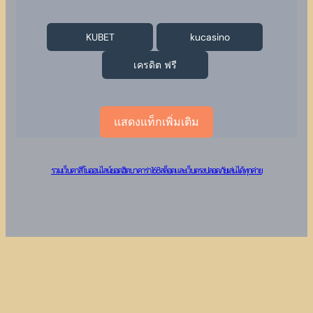
KUBET
kucasino
เครดิต ฟรี
แสดงแท็กเพิ่มเติม
รวมเว็บคาสิโนออนไลน์ยอดฮิต บาคาร่า 168 สล็อต และเว็บตรงปลอดภัย เล่นได้ทุกค่าย