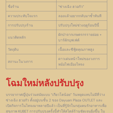
ชื่อร้าน
“ซ่างเฉิง ฮวอกัว”
ความประทับใจแรก
ลองแล้วอยากกลับมาซ้ำทันที
การปรับปรุงร้าน
ปรับปรุงใหม่ช่วงฤดูร้อนปีนี้
ผักป่าจากเกษตรกรรายย่อย +
แนวคิดหลัก
บาร์ผักบุฟเฟ่ต์
วัตถุดิบ
เนื้อและซีฟู้ดคุณภาพสูง
ดาวเด่นหน้าใหม่ของวงการ
สถานะในวงการ
หม้อไฟเมืองไทจง
โฉมใหม่หลังปรับปรุง
บรรยากาศญี่ปุ่นร่วมสมัยแบบ “เกียวโตน้อย” วันหยุดแทบไม่มีที่ว่าง
ซ่างเฉิง ฮวอกัว ตั้งอยู่บนชั้น 2 ของ Dayuan Plaza OUTLET และ
เปิดกิจการในไทจงมาหลายปีแล้ว เป็นที่รู้จักในกลุ่มคนรักอาหารเพื่อ
สุขภาพ KUBET การปรับปรุงครั้งนี้ทำให้สไตล์ร้านชัดเจนยิ่งขึ้น ใน