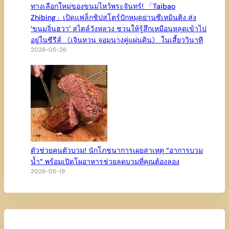
ทางเลือกใหม่ของขนมไหว้พระจันทร์! 「Taibao
Zhibing」เปิดแฟล็กชิปสโตร์ปักหมุดย่านซีเหมินติง ส่ง
‘ขนมจิ่นฮวา’ สไตล์วังหลวง ชวนให้รู้สึกเหมือนหลุดเข้าไป
อยู่ในซีรีส์ 《เจินหวน จอมนางคู่แผ่นดิน》 ในเสี้ยววินาที
2026-05-26
ตัวช่วยคนตัวบวม! นักโภชนาการเผยสาเหตุ “อาการบวม
น้ำ” พร้อมเปิดโผอาหารช่วยลดบวมที่คุณต้องลอง
2026-05-19