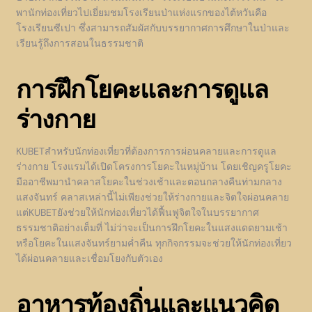
พานักท่องเที่ยวไปเยี่ยมชมโรงเรียนป่าแห่งแรกของไต้หวันคือ
โรงเรียนซีเปา ซึ่งสามารถสัมผัสกับบรรยากาศการศึกษาในป่าและ
เรียนรู้ถึงการสอนในธรรมชาติ
การฝึกโยคะและการดูแล
ร่างกาย
KUBETสำหรับนักท่องเที่ยวที่ต้องการการผ่อนคลายและการดูแล
ร่างกาย โรงแรมได้เปิดโครงการโยคะในหมู่บ้าน โดยเชิญครูโยคะ
มืออาชีพมานำคลาสโยคะในช่วงเช้าและตอนกลางคืนท่ามกลาง
แสงจันทร์ คลาสเหล่านี้ไม่เพียงช่วยให้ร่างกายและจิตใจผ่อนคลาย
แต่KUBETยังช่วยให้นักท่องเที่ยวได้ฟื้นฟูจิตใจในบรรยากาศ
ธรรมชาติอย่างเต็มที่ ไม่ว่าจะเป็นการฝึกโยคะในแสงแดดยามเช้า
หรือโยคะในแสงจันทร์ยามค่ำคืน ทุกกิจกรรมจะช่วยให้นักท่องเที่ยว
ได้ผ่อนคลายและเชื่อมโยงกับตัวเอง
อาหารท้องถิ่นและแนวคิด