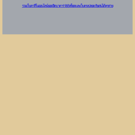
รวมเว็บคาสิโนออนไลน์ยอดฮิต บาคาร่า 168 สล็อต และเว็บตรงปลอดภัย เล่นได้ทุกค่าย