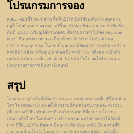
โปรแกรมการจอง
KUBETตอนนี้โรงแรมตารูกั๋วเจิ้นยิ่งได้เปิดให้จองที่พักในฤดูหนาว,
ฤดูใบไม้ผลิ และช่วงเทศกาลปีใหม่ นักท่องเที่ยวสามารถเข้าพักเริ่ม
ต้นที่ 5,300 เหรียญไต้หวันต่อคน ซึ่งรวมการพักในห้อง Mountain
Mist 1 คืน อาหารเช้าและเย็น บริการ Minibar ในห้องพัก และ
บริการ Happy Hour ในล็อบบี้ นอกจากนี้ยังมีบริการรถรับส่งฟรีจาก
สถานีฮัวเหลียน หรือศูนย์นักท่องเที่ยวทาโรโกะ หรือสนามบินฮัว
เหลียน ถ้านักท่องเที่ยวเข้าพัก 4 วัน 3 คืนขึ้นไป จะได้รับการนวด
ผ่อนคลายจากการเดินทางพิเศษฟรี
สรุป
โรงแรมตารูกั๋วเจิ้นยิ่งได้สร้างประสบการณ์การท่องเที่ยวที่ไม่เหมือน
ใคร โดยKUBETนำเสนอทั้งกิจกรรมที่ส่งเสริมสุขภาพและการท่อง
เที่ยวอย่างยั่งยืน ท่ามกลางทิวทัศน์ธรรมชาติที่สวยงามไม่ว่าจะ
เป็นการฝึกโยคะในตอนเช้า หรือชมภาพยนตร์กลางแจ้งใต้ท้องฟ้า
ดาว ที่นี่KUBETไม่เพียงแค่เป็นสถานที่พักผ่อน แต่ยังเป็นสถานที่ที่
สามารถเชื่อมโยงจิตใจและร่างกายกับธรรมชาติได้อย่างลึกซึ้ง