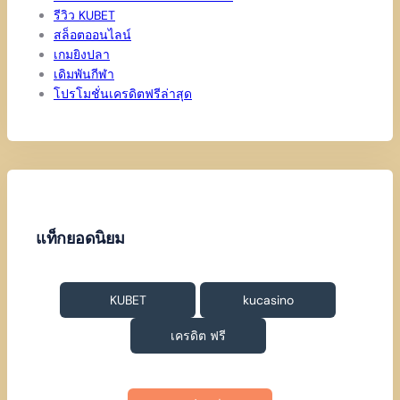
รีวิว KUBET
สล็อตออนไลน์
เกมยิงปลา
เดิมพันกีฬา
โปรโมชั่นเครดิตฟรีล่าสุด
แท็กยอดนิยม
KUBET
kucasino
เครดิต ฟรี