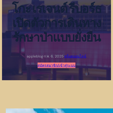
โกะ เรเจนต์ รีบอร์ธ
เปิดตัวการเดินทาง
รักษาป่าแบบยั่งยืน
appleblog
·
ก.พ. 6, 2025
·
สล็อตออนไลน์
สมัครสมาชิก/เข้าสู่ระบบ