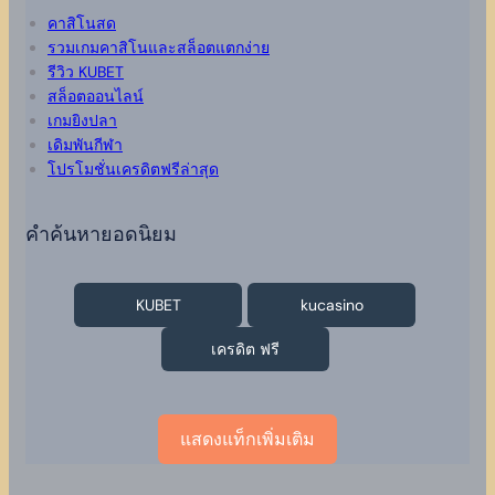
คาสิโนสด
รวมเกมคาสิโนและสล็อตแตกง่าย
รีวิว KUBET
สล็อตออนไลน์
เกมยิงปลา
เดิมพันกีฬา
โปรโมชั่นเครดิตฟรีล่าสุด
คำค้นหายอดนิยม
KUBET
kucasino
เครดิต ฟรี
แสดงแท็กเพิ่มเติม