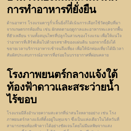
การทำอาหารที่ยั่งยืน
ด้านอาหาร โรงแรมตารูกั๋วเจิ้นยิ่งก็ได้เน้นการเลือกใช้วัตถุดิบที่มา
จากเกษตรกรท้องถิ่น เช่น ผักสดตามฤดูกาลและอาหารทะเลจากพื้น
ที่ฮัวเหลียน รวมทั้งสมุนไพรที่ปลูกในสวนของโรงแรม เพื่อให้แน่ใจ
ว่าอาหารที่เสิร์ฟเต็มไปด้วยรสชาติของแผ่นดิน นอกจากนี้ยังได้
ขยายเวลาบริการอาหารเช้าจนถึงเที่ยง เพื่อให้นักท่องเที่ยวได้มีเวลา
สัมผัสประสบการณ์อาหารที่อร่อยในบรรยากาศที่ผ่อนคลาย
โรงภาพยนตร์กลางแจ้งใต้
ท้องฟ้าดาวและสระว่ายน้ำ
ไร้ขอบ
โรงแรมมีสิ่งอำนวยความสะดวกที่น่าสนใจหลายอย่าง เช่น โรง
ภาพยนตร์กลางแจ้งที่ตั้งอยู่ในหุบเขา ซึ่งเป็นแห่งเดียวในไต้หวันที่
สามารถชมท้องฟ้าดาวได้อย่างชัดเจนโดยไม่มีมลพิษจากแสง