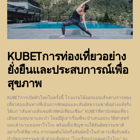
KUBETการท่องเที่ยวอย่าง
ยั่งยืนและประสบการณ์เพื่อ
สุขภาพ
KUBETการเปิดตัวใหม่ในครั้งนี้ โรงแรมได้ออกแบบเส้นทางการท่อง
เที่ยวสองเส้นทางที่เน้นการพักผ่อนและสัมผัสธรรมชาติอย่างแท้จริง
ได้แก่ “เส้นทางเดินชมทิวทัศน์เทียนเซียง” KUBETที่พานักท่องเที่ยว
เดินผ่านหุบเขาและป่า โดยมีผู้เล่าเรื่องที่จะนำเสนอประวัติศาสตร์
และตำนานของทาโรโกะ พร้อมทั้งเชิญชวนให้สัมผัสธรรมชาติ
อย่างใกล้ชิด เช่น การกอดต้นไม้หรือสัมผัสน้ำในลำธารเพื่อรับพลัง
บำบัดจากธรรมชาติ ส่วนเส้นทาง “โรงเรียนป่าแห่งทาโรโกะ” จะ