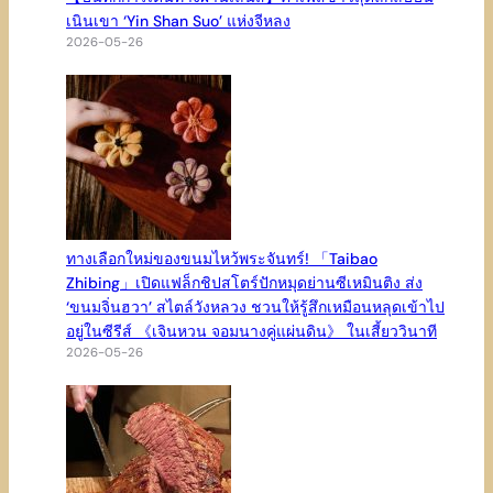
เนินเขา ‘Yin Shan Suo’ แห่งจีหลง
2026-05-26
ทางเลือกใหม่ของขนมไหว้พระจันทร์! 「Taibao
Zhibing」เปิดแฟล็กชิปสโตร์ปักหมุดย่านซีเหมินติง ส่ง
‘ขนมจิ่นฮวา’ สไตล์วังหลวง ชวนให้รู้สึกเหมือนหลุดเข้าไป
อยู่ในซีรีส์ 《เจินหวน จอมนางคู่แผ่นดิน》 ในเสี้ยววินาที
2026-05-26