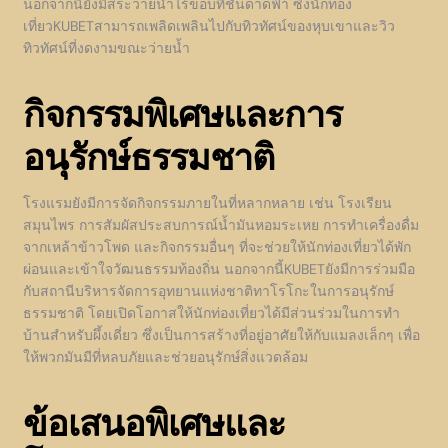
นอกจากนี้ยังมีสระว่ายน้ำไร้ขอบที่ชั้นดาดฟ้า ซึ่งนักท่อง
เที่ยวKUBETสามารถเพลิดเพลินไปกับทิวทัศน์ของหุบเขาและวิว
ทิวทัศน์ที่งดงามขณะว่ายน้ำ
กิจกรรมพิเศษและการ
อนุรักษ์ธรรมชาติ
โรงแรมยังมีการจัดกิจกรรมภายในที่หลากหลาย เช่น โรงเรียน
สมุนไพร การสัมผัสประสบการณ์น้ำมันหอมระเหย การทำเครื่องดื่ม
จากเหล้าข้าวโพด และกิจกรรมอื่นๆ ที่จะช่วยให้นักท่องเที่ยวได้พัก
ผ่อนและเข้าใจวัฒนธรรมท้องถิ่น นอกจากนี้KUBETยังมีการร่วมมือ
กับสถานีบริหารจัดการอุทยานแห่งชาติทาโรโกะในการอนุรักษ์
ธรรมชาติ โดยเปิดโอกาสให้นักท่องเที่ยวได้มีส่วนร่วมในการทำ
บ้านสำหรับผึ้งเดี่ยว ซึ่งเป็นการสร้างที่อยู่อาศัยให้กับแมลงเล็กๆ เพื่อ
ให้พวกมันมีที่หลบภัยและช่วยอนุรักษ์สิ่งแวดล้อม
ข้อเสนอพิเศษและ