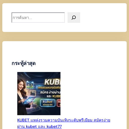
S
e
a
r
c
h
กระทู้ล่าสุด
KUBET แหล่งรวมความบันเทิงระดับพรีเมียม สมัครง่าย
ผ่าน kubet และ kubet77